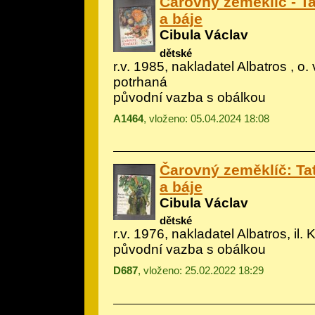
Čarovný zeměklíč - T
a báje
Cibula Václav
dětské
r.v. 1985, nakladatel Albatros , o.
potrhaná
původní vazba s obálkou
A1464
, vloženo: 05.04.2024 18:08
Čarovný zeměklíč: Ta
a báje
Cibula Václav
dětské
r.v. 1976, nakladatel Albatros, il.
K
původní vazba s obálkou
D687
, vloženo: 25.02.2022 18:29