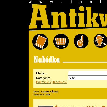
Hledám:
Kategorie:
Pokročilé vyhledávání
Autor:
Cibula Václav
Kategorie:
vše