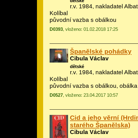
dětské
r.v. 1984, nakladatel Albatr
Kolíbal
původní vazba s obálkou
D0393
, vloženo: 01.02.2018 17:25
Španělské pohádky
Cibula Václav
dětské
r.v. 1984, nakladatel Albatr
Kolíbal
původní vazba s obálkou, obálka
D0527
, vloženo: 23.04.2017 10:57
Cid a jeho věrní (Hrd
starého Španělska)
Cibula Václav