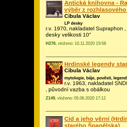
Antická knihovna - 
výběr z rozhlasového 
Cibula Václav
LP desky
r.v. 1970, nakladatel Supraphon ,
desky velikosti 10"
H276
, vloženo: 10.11.2020 19:58
Hrdinské legendy sta
Cibula Václav
mytologie, báje, pověsti, legen
r.v. 1963, nakladatel SNDK
, původní vazba s obálkou
Z149
, vloženo: 05.06.2020 17:12
Cid a jeho věrní (Hrd
starého Španělska)