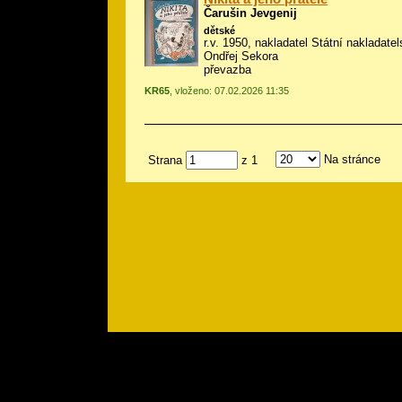
Čarušin Jevgenij
dětské
r.v. 1950, nakladatel Státní nakladatels
Ondřej Sekora
převazba
KR65
, vloženo: 07.02.2026 11:35
Na stránce
Strana
z 1