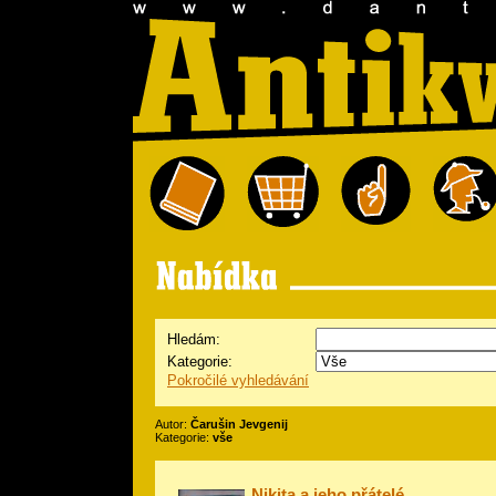
Hledám:
Kategorie:
Pokročilé vyhledávání
Autor:
Čarušin Jevgenij
Kategorie:
vše
Nikita a jeho přátelé