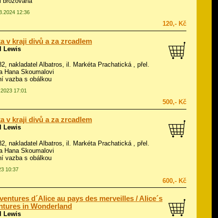
ál brožovaná
03.2024 12:36
120,- Kč
a v kraji divů a za zrcadlem
l Lewis
82, nakladatel Albatros, il.
Markéta Prachatická
, přel.
 a Hana Skoumalovi
í vazba s obálkou
0.2023 17:01
500,- Kč
a v kraji divů a za zrcadlem
l Lewis
82, nakladatel Albatros, il.
Markéta Prachatická
, přel.
 a Hana Skoumalovi
í vazba s obálkou
23 10:37
600,- Kč
ventures d´Alice au pays des merveilles / Alice´s
tures in Wonderland
l Lewis