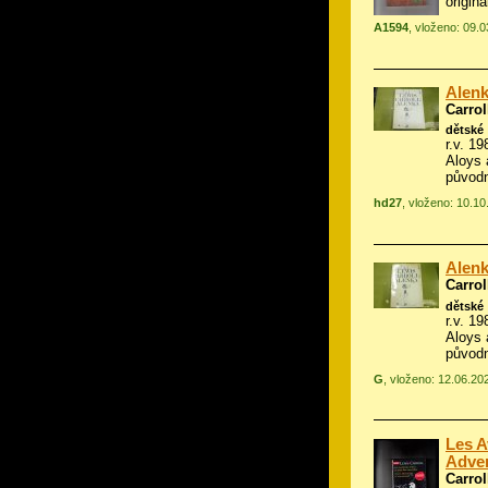
origin
A1594
, vloženo: 09.
Alenk
Carrol
dětské
r.v. 19
Aloys
původn
hd27
, vloženo: 10.1
Alenk
Carrol
dětské
r.v. 19
Aloys
původn
G
, vloženo: 12.06.20
Les A
Adven
Carrol