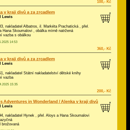
100,- Kč
a v kraji divů a za zrcadlem
l Lewis
83, nakladatel Albatros, il.
Markéta Prachatická
, přel.
a Hana Skoumalovi , obálka mírně natržená
í vazba s obálkou
05.2025 14:53
360,- Kč
a v kraji divů a za zrcadlem
l Lewis
961, nakladatel Státní nakladatelství dětské knihy
ní vazba
04.2025 15:35
200,- Kč
´s Adventures in Wonderland / Alenka v kraji divů
l Lewis
994, nakladatel Hynek , přel. Aloys a Hana Skoumalovi
jazyčná
ál brožovaná