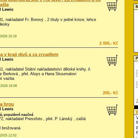
ašla
M
l Lewis
31, nakladatel Fr. Borový , 2 tituly v jedné knize, lehce
desky
.2026 15:18
2 000,- Kč
a v kraji divů a za zrcadlem
P
l Lewis
61, nakladatel Státní nakladatelství dětské knihy, il.
r Berková
, přel. Aloys a Hana Skoumalovi
ní vazba
1.2026 16:08
200,- Kč
a hrou
l Lewis
V
á, populárně naučná
V
72, nakladatel Pressfoto , přel. P. Lánský , zašlá
f
p
ál brožovaná
p
.2025 12:52