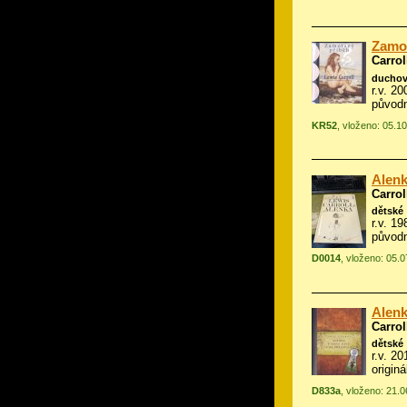
Zamo
Carrol
duchov
r.v. 2
původn
KR52
, vloženo: 05.1
Alenk
Carrol
dětské
r.v. 1
původn
D0014
, vloženo: 05.
Alenk
Carrol
dětské
r.v. 2
origin
D833a
, vloženo: 21.