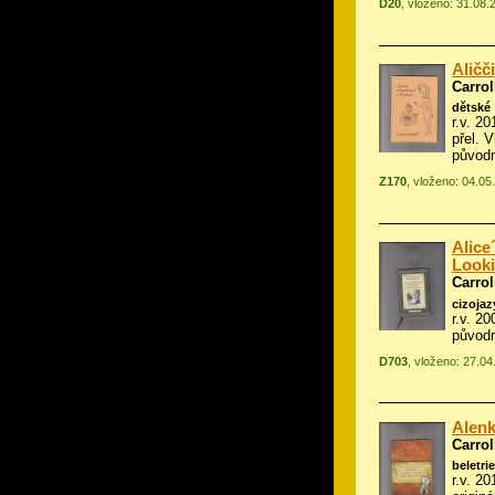
D20
, vloženo: 31.08.
Aličč
Carrol
dětské
r.v. 20
přel. 
původn
Z170
, vloženo: 04.05
Alice
Look
Carrol
cizoja
r.v. 20
původn
D703
, vloženo: 27.04
Alenk
Carrol
beletrie
r.v. 2