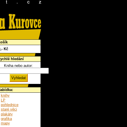
ošík
0
,- Kč
ychlé hledání
Kniha nebo autor:
abídka:
knihy
LP
pohlednice
staré věci
plakáty
grafika
mapy