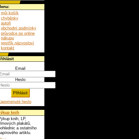
enu:
můj košík
chyběnky
autoři
obchodní podmínky
průvodce po online
nákupu
rejstřík názvosloví
kontakt
řihlásit
Email
Heslo
Zapomenuté heslo
ýkup knih
ýkup knih, LP,
ilmových plakátů,
ohlednic a ostatního
apírového artiklu.