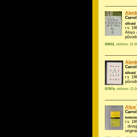
Alenk
Carrol
dětské
r.v. 19
Aloys 
původn
D0011
, vloženo: 31.
Alenk
Carrol
dětské
r.v. 1
původ
D797a
, vloženo: 12.
Alice
Carrol
beletrie
r.v. 1
, dvou
origin