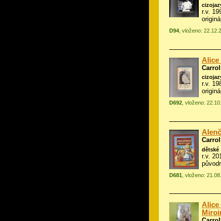
cizoja
r.v. 1
origin
D94
, vloženo: 22.12.
Alice
Carrol
cizoja
r.v. 1
origin
D692
, vloženo: 22.10
Alenč
Carrol
dětské
r.v. 2
původn
D681
, vloženo: 21.0
Alice
Miroi
Carrol