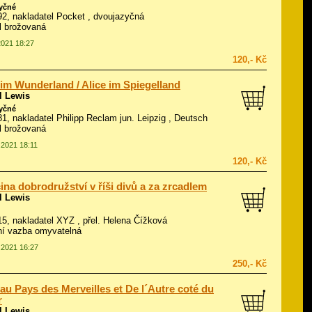
zyčné
992, nakladatel Pocket , dvoujazyčná
ál brožovaná
2021 18:27
120,- Kč
 im Wunderland / Alice im Spiegelland
l Lewis
zyčné
981, nakladatel Philipp Reclam jun. Leipzig , Deutsch
ál brožovaná
.2021 18:11
120,- Kč
ina dobrodružství v říši divů a za zrcadlem
l Lewis
015, nakladatel XYZ , přel. Helena Čížková
í vazba omyvatelná
8.2021 16:27
250,- Kč
 au Pays des Merveilles et De l´Autre coté du
r
l Lewis