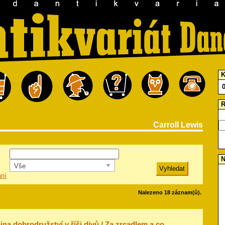
K
R
Carroll Lewis
N
Vše
ání
Nalezeno 18 záznam(ů).
ina dobrodružství v říši divů / Za zrcadlem a co