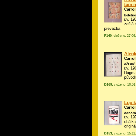
tam n
Carrol
beletrie
r.v. 19
zašlá 
převazba
P140
, vloženo: 27.06
Alenk
Carrol
dětské
r.v. 19
Dagma
původ
D169
, vloženo: 10.0
Logik
Carrol
odborn
r.v. 19
obálka
origin
D153
, vloženo: 15.11