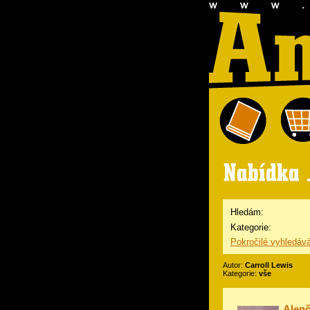
Hledám:
Kategorie:
Pokročilé vyhledáv
Autor:
Carroll Lewis
Kategorie:
vše
Alenč