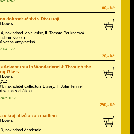
2024 13:52
100,- Kč
ina dobrodružství v Divukraji
l Lewis
14, nakladatel Moje knihy, il.
Tamara Pauknerová
,
Vladimír Kučera
í vazba omyvatelná
.2024 16:29
120,- Kč
´s Adventures in Wonderland & Through the
ing-Glass
l Lewis
zyčné
04, nakladatel Collectors Library, il.
John Tenniel
í vazba s obálkou
.2024 11:53
250,- Kč
a v kraji divů a za zrcadlem
l Lewis
010, nakladatel Academia