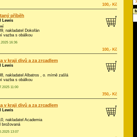
V
100,- Kč
M
taný příběh
l Lewis
ní
009, nakladatel Dokořán
í vazba s obálkou
0.2025 16:36
100,- Kč
a v kraji divů a za zrcadlem
l Lewis
988, nakladatel Albatros , o. mírně zašlá
í vazba s obálkou
07.2025 11:00
350,- Kč
a v kraji divů a za zrcadlem
l Lewis
010, nakladatel Academia
ál brožovaná
06.2025 13:07