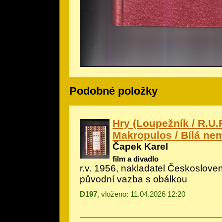
Podobné položky
Hry (Loupežník / R.U.R
Makropulos / Bílá ne
Čapek Karel
film a divadlo
r.v. 1956, nakladatel Českoslove
původní vazba s obálkou
D197
, vloženo: 11.04.2026 12:20