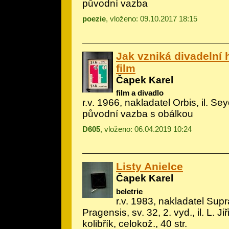
původní vazba
poezie
, vloženo: 09.10.2017 18:15
Jak vzniká divadelní h
film
Čapek Karel
film a divadlo
r.v. 1966, nakladatel Orbis, il.
Sey
původní vazba s obálkou
D605
, vloženo: 06.04.2019 10:24
Listy Anielce
Čapek Karel
beletrie
r.v. 1983, nakladatel Sup
Pragensis, sv. 32, 2. vyd., il.
L. Ji
kolibřík, celokož., 40 str.