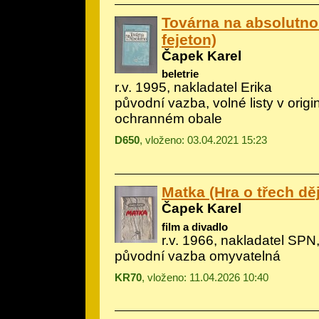
Továrna na absolutn
fejeton)
Čapek Karel
beletrie
r.v. 1995, nakladatel Erika
původní vazba, volné listy v origi
ochranném obale
D650
, vloženo: 03.04.2021 15:23
Matka (Hra o třech dě
Čapek Karel
film a divadlo
r.v. 1966, nakladatel SPN,
původní vazba omyvatelná
KR70
, vloženo: 11.04.2026 10:40