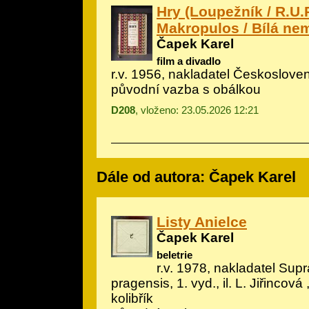
Hry (Loupežník / R.U.R
Makropulos / Bílá ne
Čapek Karel
film a divadlo
r.v. 1956, nakladatel Českoslove
původní vazba s obálkou
D208
, vloženo: 23.05.2026 12:21
Dále od autora: Čapek Karel
Listy Anielce
Čapek Karel
beletrie
r.v. 1978, nakladatel Sup
pragensis, 1. vyd., il.
L. Jiřincová
,
kolibřík