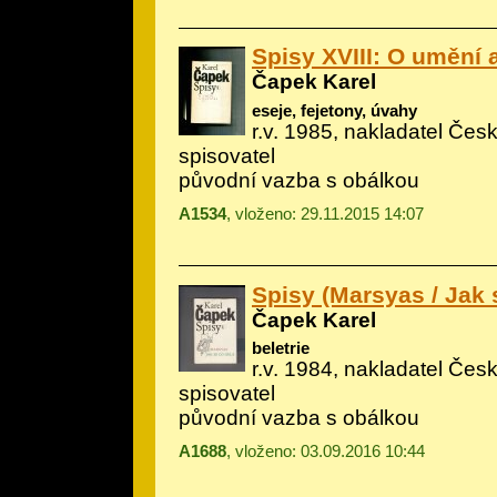
Spisy XVIII: O umění a
Čapek Karel
eseje, fejetony, úvahy
r.v. 1985, nakladatel Če
spisovatel
původní vazba s obálkou
A1534
, vloženo: 29.11.2015 14:07
Spisy (Marsyas / Jak 
Čapek Karel
beletrie
r.v. 1984, nakladatel Če
spisovatel
původní vazba s obálkou
A1688
, vloženo: 03.09.2016 10:44