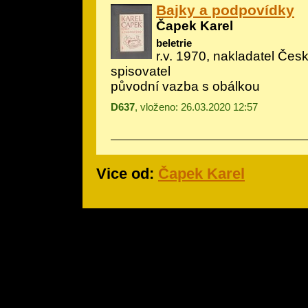
Bajky a podpovídky
Čapek Karel
beletrie
r.v. 1970, nakladatel Če
spisovatel
původní vazba s obálkou
D637
, vloženo: 26.03.2020 12:57
Vice od:
Čapek Karel