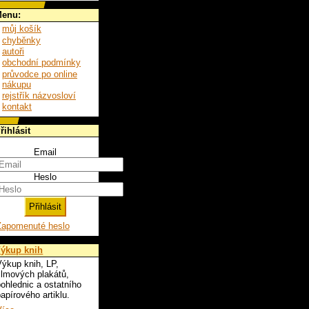
enu:
můj košík
chyběnky
autoři
obchodní podmínky
průvodce po online
nákupu
rejstřík názvosloví
kontakt
řihlásit
Email
Heslo
Zapomenuté heslo
ýkup knih
ýkup knih, LP,
ilmových plakátů,
ohlednic a ostatního
apírového artiklu.