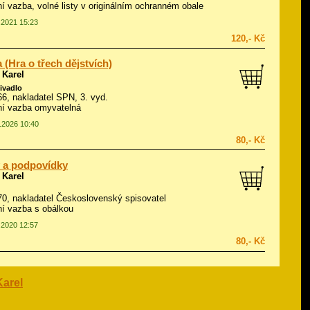
í vazba, volné listy v originálním ochranném obale
4.2021 15:23
120,- Kč
 (Hra o třech dějstvích)
 Karel
divadlo
966, nakladatel SPN, 3. vyd.
í vazba omyvatelná
4.2026 10:40
80,- Kč
 a podpovídky
 Karel
970, nakladatel Československý spisovatel
í vazba s obálkou
3.2020 12:57
80,- Kč
arel