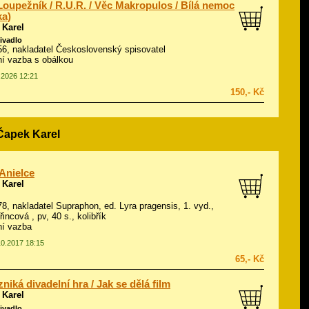
Loupežník / R.U.R. / Věc Makropulos / Bílá nemoc
ka)
 Karel
divadlo
956, nakladatel Československý spisovatel
í vazba s obálkou
5.2026 12:21
150,- Kč
 Čapek Karel
 Anielce
 Karel
978, nakladatel Supraphon, ed. Lyra pragensis, 1. vyd.,
iřincová
, pv, 40 s., kolibřík
ní vazba
10.2017 18:15
65,- Kč
zniká divadelní hra / Jak se dělá film
 Karel
divadlo