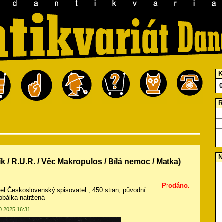
K
R
N
k / R.U.R. / Věc Makropulos / Bílá nemoc / Matka)
Prodáno.
atel Československý spisovatel , 450 stran, původní
obálka natržená
10.2025 16:31