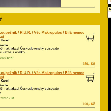
V
M
y
Loupežník / R.U.R. / Věc Makropulos / Bílá nemoc
ka)
 Karel
divadlo
956, nakladatel Československý spisovatel
í vazba s obálkou
.2026 12:20
150,- Kč
Loupežník / R.U.R. / Věc Makropulos / Bílá nemoc
ka)
 Karel
divadlo
956, nakladatel Československý spisovatel
á
4.2026 17:08
100,- Kč