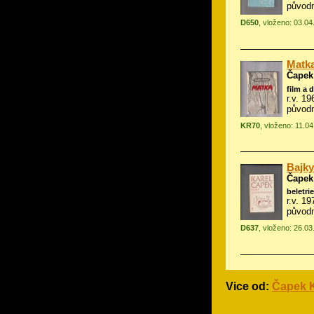
původn
D650
, vloženo: 03.0
Matka
Čapek
film a 
r.v. 1
původn
KR70
, vloženo: 11.0
Bajky
Čapek
beletrie
r.v. 1
původn
D637
, vloženo: 26.0
Vice od:
Čapek K