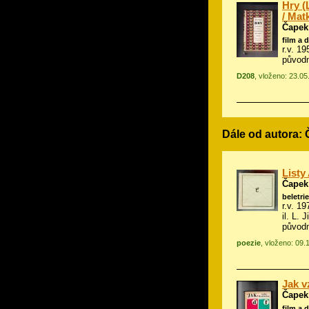
Hry (
/ Mat
Čapek
film a 
r.v. 1
původn
D208
, vloženo: 23.0
Dále od autora:
Listy
Čapek
beletrie
r.v. 1
il.
L. J
původ
poezie
, vloženo: 09.
Jak v
Čapek
film a 