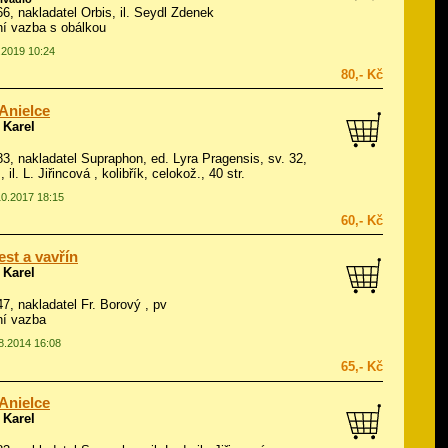
66, nakladatel Orbis, il.
Seydl Zdenek
í vazba s obálkou
4.2019 10:24
80,- Kč
 Anielce
 Karel
983, nakladatel Supraphon, ed. Lyra Pragensis, sv. 32,
, il.
L. Jiřincová
, kolibřík, celokož., 40 str.
10.2017 18:15
60,- Kč
est a vavřín
 Karel
47, nakladatel Fr. Borový , pv
ní vazba
08.2014 16:08
65,- Kč
 Anielce
 Karel