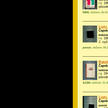
r.v. 19
původn
D605
, vloženo: 06.0
Listy
Čapek
beletrie
r.v. 1
2. vyd.
poezie
, vloženo: 09.
Ratol
Čapek
beletrie
r.v. 19
původ
A1394
, vloženo: 31.
Listy
Čapek
poezie