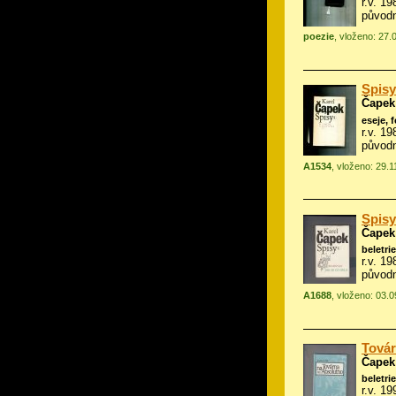
r.v. 1
původ
poezie
, vloženo: 27.
Spisy
Čapek
eseje, 
r.v. 1
původn
A1534
, vloženo: 29.
Spisy
Čapek
beletrie
r.v. 1
původn
A1688
, vloženo: 03.
Továr
Čapek
beletrie
r.v. 19