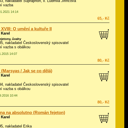
983, nakladatel Supraphon, il.
Ludmila Jiřincová
ní vazba
01.2021 14:14
65,- Kč
 XVIII: O umění a kultuře II
 Karel
fejetony, úvahy
985, nakladatel Československý spisovatel
í vazba s obálkou
11.2015 14:07
80,- Kč
 (Marsyas / Jak se co dělá)
 Karel
984, nakladatel Československý spisovatel
í vazba s obálkou
09.2016 10:44
80,- Kč
na na absolutno (Román fejeton)
 Karel
95, nakladatel Erika