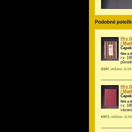
Podobné položk
Hry (
/ Mat
Čapek
film a 
r.v. 1
původn
D197
, vloženo: 11.04
Hry (
/ Mat
Čapek
film a 
r.v. 1
vázan
KR71
, vloženo: 11.0