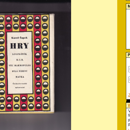
M
P
V
V
f
p
p