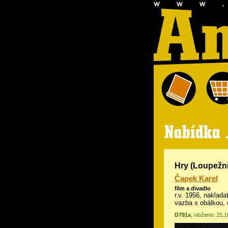
Hry (Loupežní
Čapek Karel
film a divadlo
r.v. 1956, naklad
vazba s obálkou, 
D791a
, vloženo: 15.