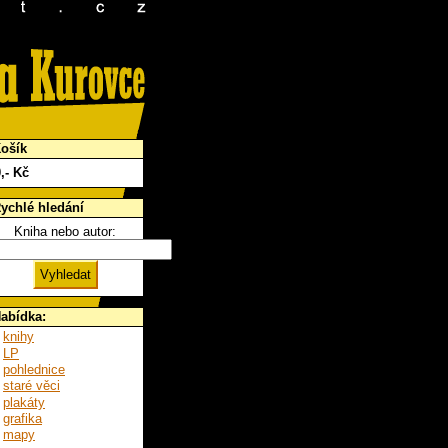
ošík
0
,- Kč
ychlé hledání
Kniha nebo autor:
abídka:
knihy
LP
pohlednice
staré věci
plakáty
grafika
mapy