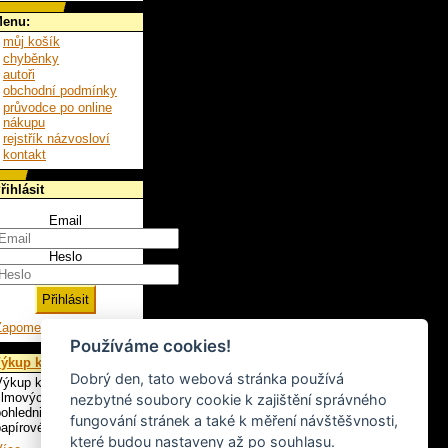
enu:
můj košík
chyběnky
autoři
obchodní podmínky
průvodce po online
nákupu
rejstřík názvosloví
kontakt
řihlásit
Email
Heslo
Zapomenuté heslo
Používáme cookies!
ýkup knih
Dobrý den, tato webová stránka používá
ýkup knih, LP,
ilmových plakátů,
nezbytné soubory cookie k zajištění správného
ohlednic a ostatního
fungování stránek a také k měření návštěšvnosti,
apírového artiklu.
které budou nastaveny až po souhlasu.