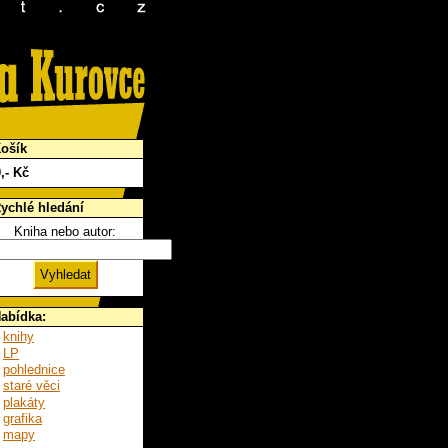
ošík
0
,- Kč
ychlé hledání
Kniha nebo autor:
abídka:
knihy
LP
pohlednice
staré věci
plakáty
grafika
mapy