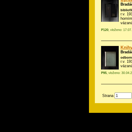
Bradá
bibliofi
r.v. 1
horním
vázan
P120
, vloženo: 17.07
Knihv
Bradá
odborn
r.v. 1
vázan
P95
, vloženo: 30.04.
Strana