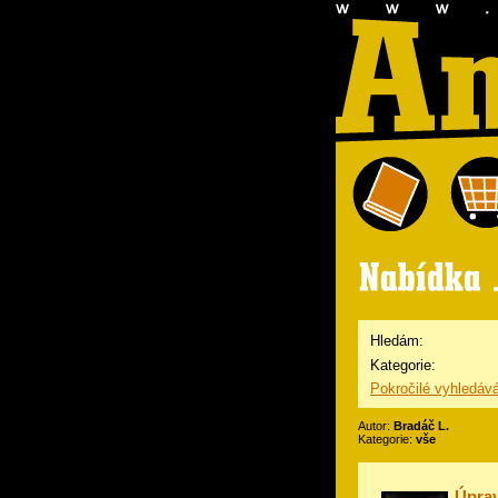
Hledám:
Kategorie:
Pokročilé vyhledáv
Autor:
Bradáč L.
Kategorie:
vše
Úprav