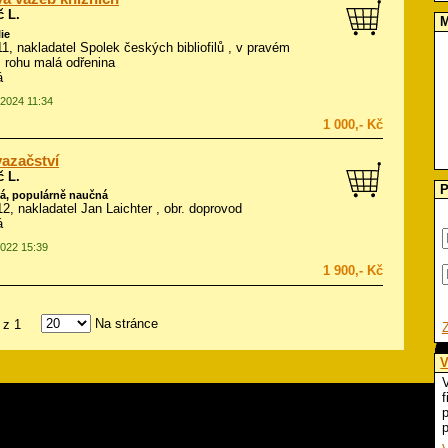
č L.
M
lie
911, nakladatel Spolek českých bibliofilů , v pravém
 rohu malá odřenina
á
.2024 11:34
1 000,- Kč
azačství
č L.
P
á, populárně naučná
912, nakladatel Jan Laichter , obr. doprovod
á
2022 15:39
1 900,- Kč
Na stránce
z 1
V
V
f
p
p