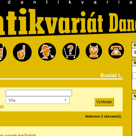
K
R
Bradáč L.
N
Vše
ání
Nalezeno 2 záznam(ů).
a vazeb knižních