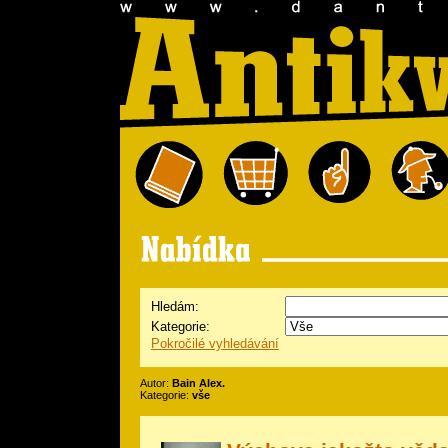
Hledám:
Kategorie:
Pokročilé vyhledávání
Autor:
Bain Alex.
Kategorie:
vše