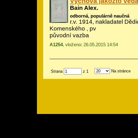
Výchova jakožto věd
Bain Alex.
odborná, populárně naučná
r.v. 1914, nakladatel Dědi
Komenského , pv
původní vazba
A1254
, vloženo: 26.05.2015 14:54
Na stránce
Strana
z 1