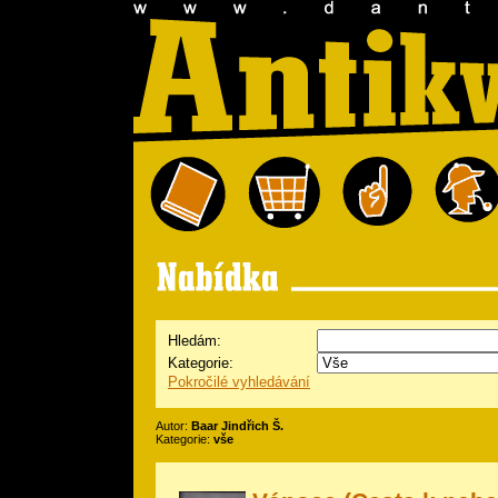
Hledám:
Kategorie:
Pokročilé vyhledávání
Autor:
Baar Jindřich Š.
Kategorie:
vše