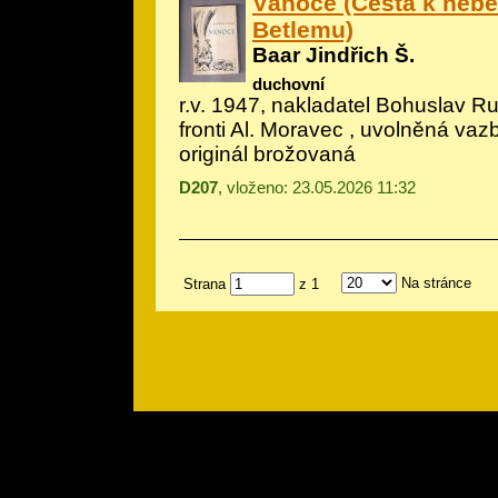
Vánoce (Cesta k neb
Betlemu)
Baar Jindřich Š.
duchovní
r.v. 1947, nakladatel Bohuslav Ru
fronti Al. Moravec
, uvolněná vazba
originál brožovaná
D207
, vloženo: 23.05.2026 11:32
Na stránce
Strana
z 1