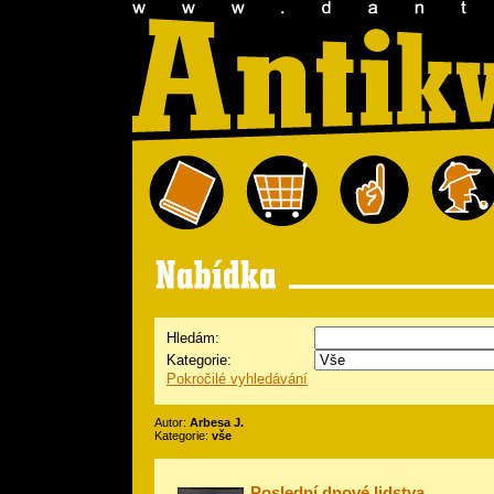
Hledám:
Kategorie:
Pokročilé vyhledávání
Autor:
Arbesa J.
Kategorie:
vše
Poslední dnové lidstva