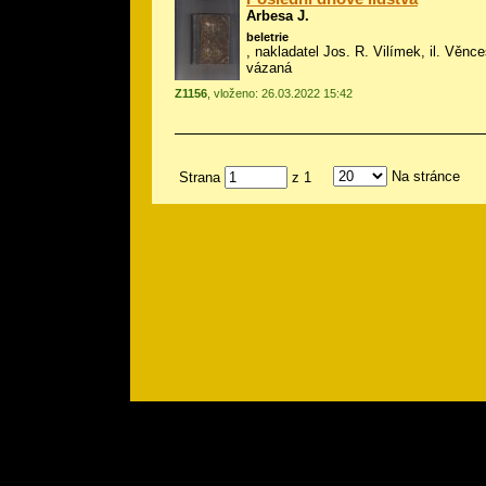
Arbesa J.
beletrie
, nakladatel Jos. R. Vilímek, il.
Věnce
vázaná
Z1156
, vloženo: 26.03.2022 15:42
Na stránce
Strana
z 1