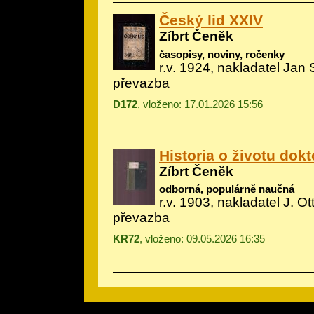
Český lid XXIV
Zíbrt Čeněk
časopisy, noviny, ročenky
r.v. 1924, nakladatel Jan 
převazba
D172
, vloženo: 17.01.2026 15:56
Historia o životu dok
Zíbrt Čeněk
odborná, populárně naučná
r.v. 1903, nakladatel J. Ot
převazba
KR72
, vloženo: 09.05.2026 16:35