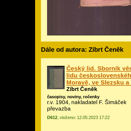
Dále od autora: Zíbrt Čeněk
Český lid. Sborník v
lidu československé
Moravě, ve Slezsku a
Zíbrt Čeněk
časopisy, noviny, ročenky
r.v. 1904, nakladatel F. Šimáček
převazba
D612
, vloženo: 12.05.2023 17:22