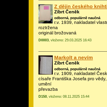
Z dějin českého kniht
Zíbrt Čeněk
odborná, populárně naučná
r.v. 1939, nakladatel vlast
roztržena
originál brožovaná
D0003
, vloženo: 29.03.2025 16:43
Markolt a nevím
Zíbrt Čeněk
odborná, populárně naučná
r.v. 1909, nakladatel Če
císaře Františka Josefa pro vědy,
umění
převazba
D150
, vloženo: 08.11.2025 15:44