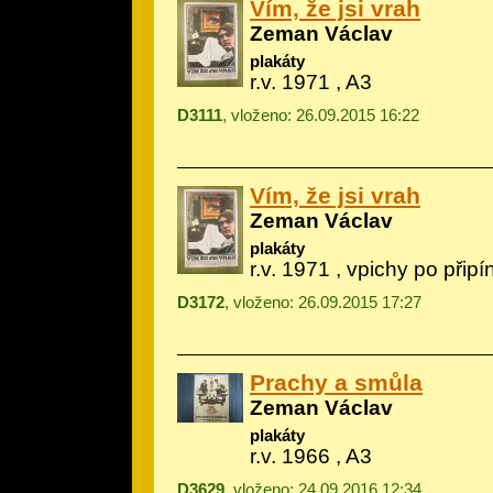
Vím, že jsi vrah
Zeman Václav
plakáty
r.v. 1971 , A3
D3111
, vloženo: 26.09.2015 16:22
Vím, že jsi vrah
Zeman Václav
plakáty
r.v. 1971 , vpichy po přip
D3172
, vloženo: 26.09.2015 17:27
Prachy a smůla
Zeman Václav
plakáty
r.v. 1966 , A3
D3629
, vloženo: 24.09.2016 12:34