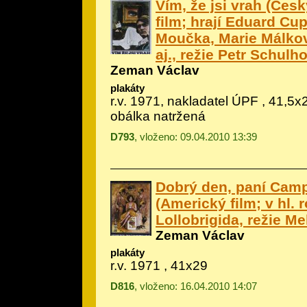
Vím, že jsi vrah (Česk
film; hrají Eduard Cu
Moučka, Marie Málkov
aj., režie Petr Schulho
Zeman Václav
plakáty
r.v. 1971, nakladatel ÚPF , 41,5x28
obálka natržená
D793
, vloženo: 09.04.2010 13:39
Dobrý den, paní Cam
(Americký film; v hl. r
Lollobrigida, režie Me
Zeman Václav
plakáty
r.v. 1971 , 41x29
D816
, vloženo: 16.04.2010 14:07