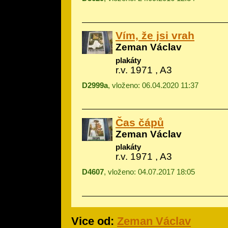
Vím, že jsi vrah
Zeman Václav
plakáty
r.v. 1971 , A3
D2999a
, vloženo: 06.04.2020 11:37
Čas čápů
Zeman Václav
plakáty
r.v. 1971 , A3
D4607
, vloženo: 04.07.2017 18:05
Vice od:
Zeman Václav