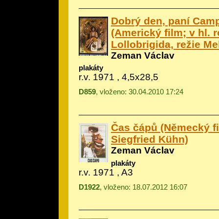
Dobrý den, paní Cam
(Americký film; v hl. r
Lollobrigida, režie Me
Zeman Václav
plakáty
r.v. 1971 , 4,5x28,5
D859
, vloženo: 30.04.2010 17:24
Čas čápů (Německý fi
Siegfried Kühn)
Zeman Václav
plakáty
r.v. 1971 , A3
D1922
, vloženo: 18.07.2012 16:07