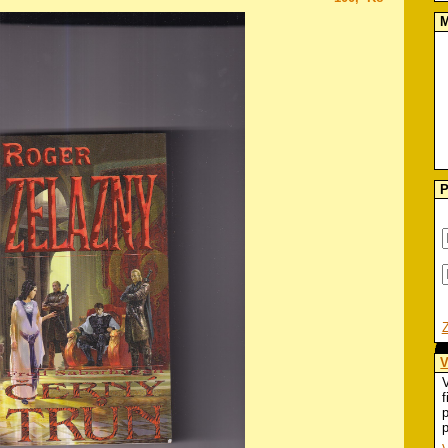
M
P
V
V
f
p
p