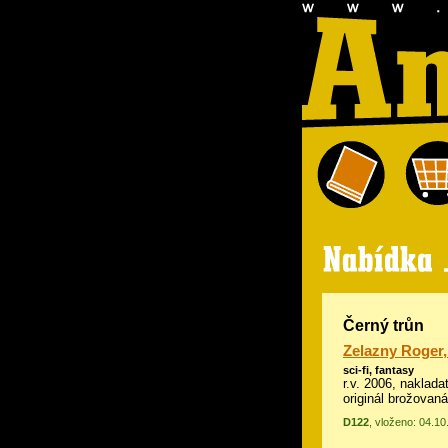
Černý trůn
Zelazny Roger
sci-fi, fantasy
r.v. 2006, naklada
originál brožovaná
D122
, vloženo: 04.10