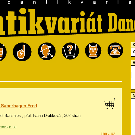
K
R
N
, Saberhagen Fred
tel Banshies , přel. Ivana Drábková , 302 stran,
.2025 11:08
100,- Kč