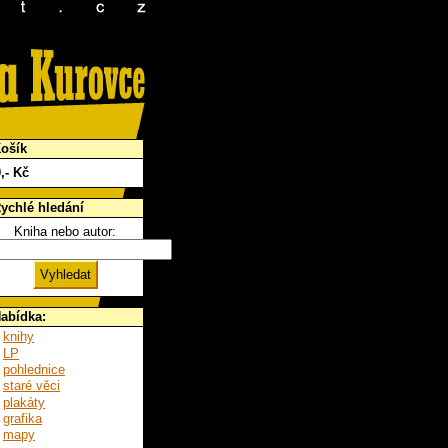
ošík
0
,- Kč
ychlé hledání
Kniha nebo autor:
abídka:
knihy
LP
pohlednice
staré věci
plakáty
grafika
mapy