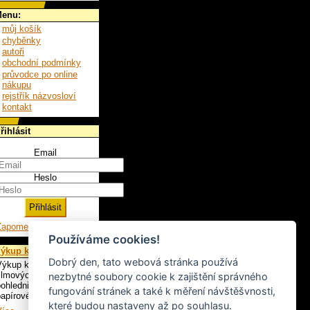
enu:
můj košík
chyběnky
autoři
obchodní podmínky
průvodce po online
nákupu
rejstřík názvosloví
kontakt
řihlásit
Email
Heslo
Zapomenuté heslo
Používáme cookies!
ýkup knih
Dobrý den, tato webová stránka používá
ýkup knih, LP,
ilmových plakátů,
nezbytné soubory cookie k zajištění správného
ohlednic a ostatního
fungování stránek a také k měření návštěšvnosti,
apírového artiklu.
které budou nastaveny až po souhlasu.