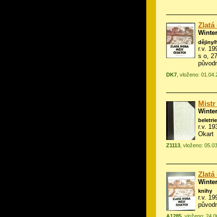
Zlatá
Winte
dějiny/
r.v. 19
s o, 2
původn
DK7
, vloženo: 01.04
Mist
Winte
beletrie
r.v. 1
Okart
Z1113
, vloženo: 05.0
Zlatá
Winte
knihy
r.v. 1
původn
A1285
, vloženo: 24.