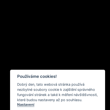
Používáme cookies!
Dobrý den, tato webová stránka používá
nezbytné soubory cookie k zajištění správného
fungování stránek a také k měření návštěšvnosti,
které budou nastaveny až po souhlasu.
Nastavení