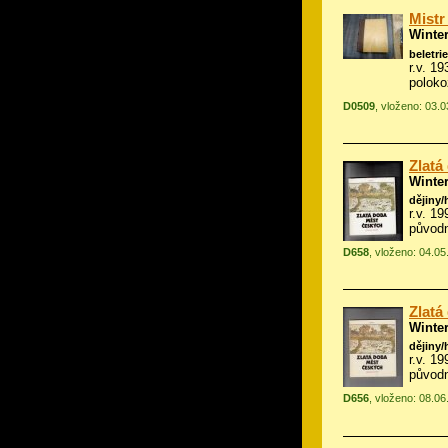
Mistr
Winte
beletrie
r.v. 1
polok
D0509
, vloženo: 03.
Zlatá
Winte
dějiny/
r.v. 1
původn
D658
, vloženo: 04.0
Zlatá
Winte
dějiny/
r.v. 1
původn
D656
, vloženo: 08.0