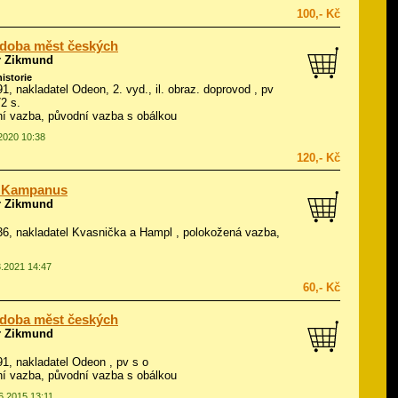
100,- Kč
 doba měst českých
r Zikmund
historie
91, nakladatel Odeon, 2. vyd., il.
obraz. doprovod
, pv
72 s.
í vazba, původní vazba s obálkou
.2020 10:38
120,- Kč
r Kampanus
r Zikmund
936, nakladatel Kvasnička a Hampl , polokožená vazba,
3.2021 14:47
60,- Kč
 doba měst českých
r Zikmund
991, nakladatel Odeon , pv s o
í vazba, původní vazba s obálkou
06.2015 13:11