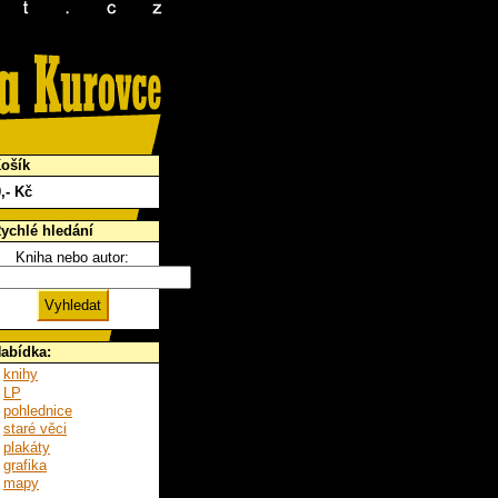
ošík
0
,- Kč
ychlé hledání
Kniha nebo autor:
abídka:
knihy
LP
pohlednice
staré věci
plakáty
grafika
mapy