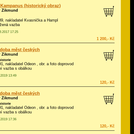
 Kampanus (historický obraz)
r Zikmund
939, nakladatel Kvasnička a Hampl
ožená vazba
03.2017 17:25
1 200,- Kč
 doba měst českých
r Zikmund
historie
991, nakladatel Odeon , obr. a foto doprovod
í vazba s obálkou
5.2019 13:49
120,- Kč
 doba měst českých
r Zikmund
historie
991, nakladatel Odeon , obr. a foto doprovod
í vazba s obálkou
6.2019 17:36
120,- Kč