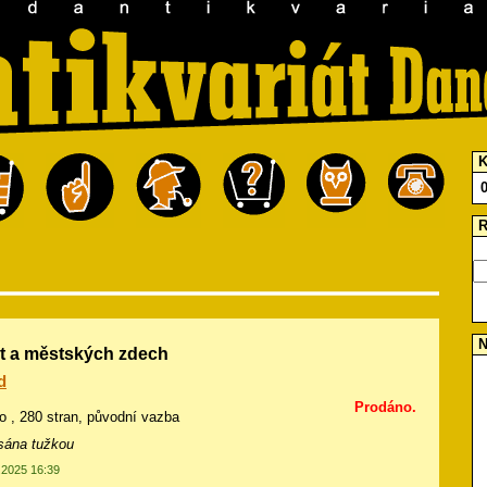
K
R
N
t a městských zdech
d
Prodáno.
to , 280 stran, původní vazba
psána tužkou
0.2025 16:39