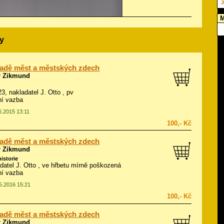
V
M
y
adě měst a městských zdech
r Zikmund
23, nakladatel J. Otto , pv
ní vazba
6.2015 13:11
100,- Kč
adě měst a městských zdech
r Zikmund
historie
adatel J. Otto , ve hřbetu mírně poškozená
ní vazba
05.2016 15:21
100,- Kč
adě měst a městských zdech
r Zikmund