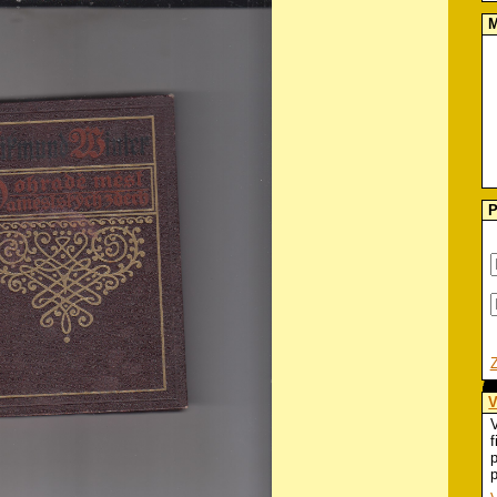
M
P
V
V
f
p
p