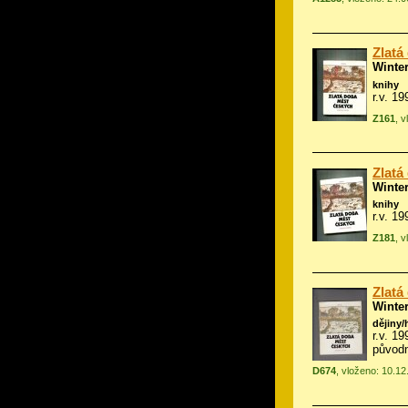
Zlatá
Winte
knihy
r.v. 1
Z161
, 
Zlatá
Winte
knihy
r.v. 1
Z181
, 
Zlatá
Winte
dějiny/
r.v. 1
původn
D674
, vloženo: 10.1