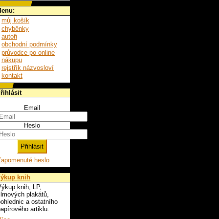
enu:
můj košík
chyběnky
autoři
obchodní podmínky
průvodce po online
nákupu
rejstřík názvosloví
kontakt
řihlásit
Email
Heslo
Zapomenuté heslo
ýkup knih
ýkup knih, LP,
ilmových plakátů,
ohlednic a ostatního
apírového artiklu.