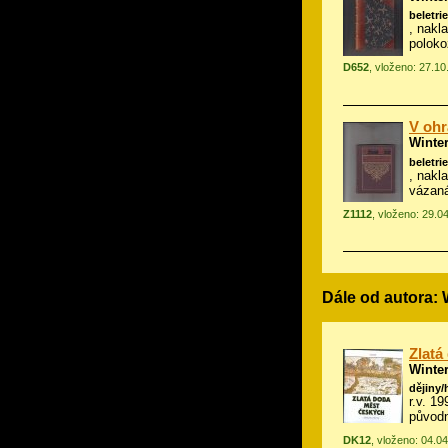
beletrie
, nakla
polok
D652
, vloženo: 27.1
V ohr
Winte
beletrie
, nakla
vázan
Z1112
, vloženo: 29.0
Dále od autora:
Zlatá
Winte
dějiny/
r.v. 1
původn
DK12
, vloženo: 04.0