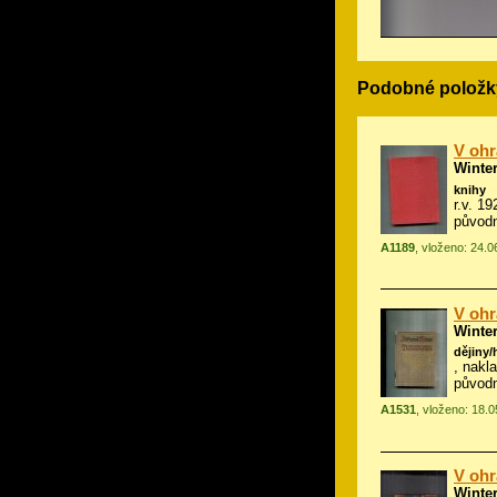
Podobné položk
V ohr
Winte
knihy
r.v. 19
původ
A1189
, vloženo: 24.0
V ohr
Winte
dějiny/
, nakl
původ
A1531
, vloženo: 18.
V ohr
Winte