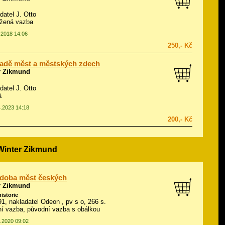
datel J. Otto
ožená vazba
0.2018 14:06
250,- Kč
adě měst a městských zdech
r Zikmund
datel J. Otto
á
4.2023 14:18
200,- Kč
 Winter Zikmund
 doba měst českých
r Zikmund
historie
991, nakladatel Odeon , pv s o, 266 s.
í vazba, původní vazba s obálkou
4.2020 09:02