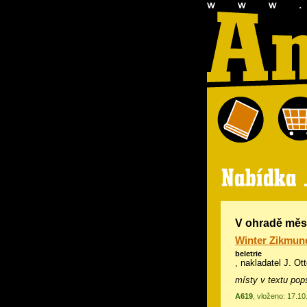
V ohradě měs
Winter Zikmun
beletrie
, nakladatel J. Ot
místy v textu po
A619
, vloženo: 17.1