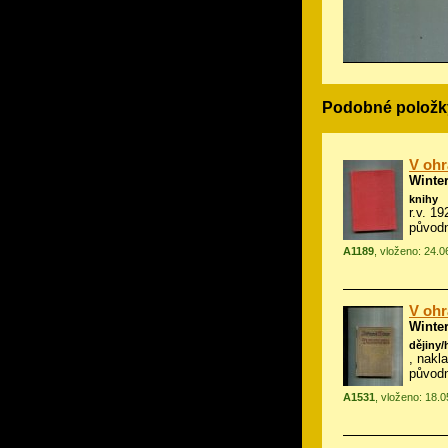
Podobné položk
V ohr
Winte
knihy
r.v. 19
původ
A1189
, vloženo: 24.0
V ohr
Winte
dějiny/
, nakl
původ
A1531
, vloženo: 18.