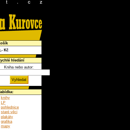
ošík
0
,- Kč
ychlé hledání
Kniha nebo autor:
abídka:
knihy
LP
pohlednice
staré věci
plakáty
grafika
mapy