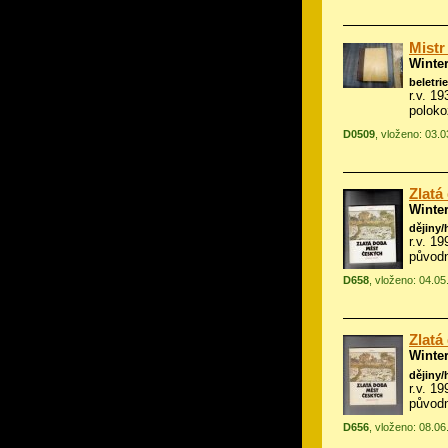
Mistr
Winte
beletrie
r.v. 1
polok
D0509
, vloženo: 03.
Zlatá
Winte
dějiny/
r.v. 1
původn
D658
, vloženo: 04.0
Zlatá
Winte
dějiny/
r.v. 1
původn
D656
, vloženo: 08.0