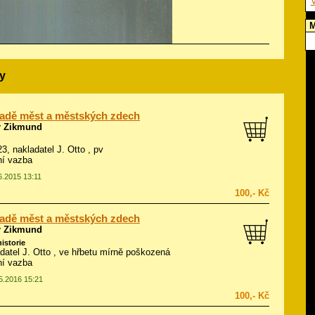
V
M
y
adě měst a městských zdech
r Zikmund
23, nakladatel J. Otto , pv
ní vazba
6.2015 13:11
100,- Kč
adě měst a městských zdech
r Zikmund
historie
adatel J. Otto , ve hřbetu mírně poškozená
ní vazba
05.2016 15:21
100,- Kč