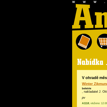
V ohradě měs
Winter Zikmun
beletrie
, nakladatel J. Ot
pv
A1118
, vloženo: 12.0