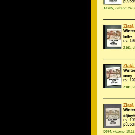
původn
A1285
, vloženo: 24.
Zlatá
Winte
knihy
r.v. 1
Z161
, 
Zlatá
Winte
knihy
r.v. 1
Z181
, 
Zlatá
Winte
dějiny/
r.v. 1
původn
D674
, vloženo: 10.1