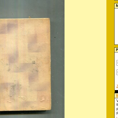
M
P
V
V
f
p
p