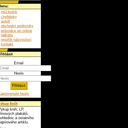
enu:
můj košík
chyběnky
autoři
obchodní podmínky
průvodce po online
nákupu
rejstřík názvosloví
kontakt
řihlásit
Email
Heslo
Zapomenuté heslo
ýkup knih
ýkup knih, LP,
ilmových plakátů,
ohlednic a ostatního
apírového artiklu.