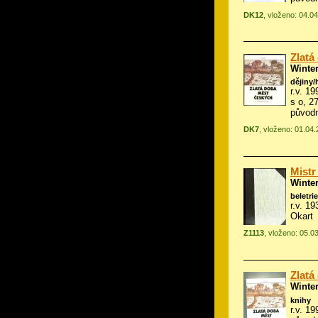
DK12
, vloženo: 04.0
Zlatá
Winte
dějiny/
r.v. 19
s o, 2
původn
DK7
, vloženo: 01.04
Mist
Winte
beletrie
r.v. 1
Okart
Z1113
, vloženo: 05.0
Zlatá
Winte
knihy
r.v. 1