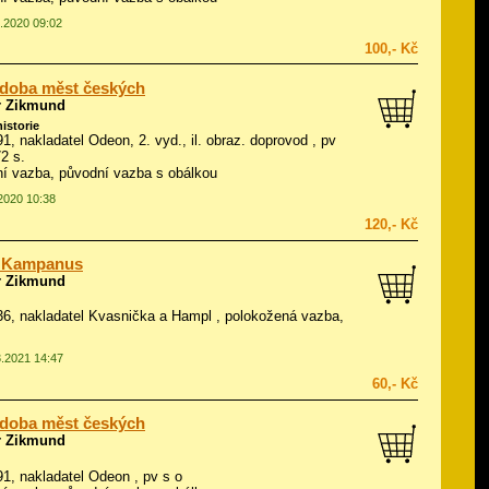
4.2020 09:02
100,- Kč
 doba měst českých
r Zikmund
historie
91, nakladatel Odeon, 2. vyd., il.
obraz. doprovod
, pv
72 s.
í vazba, původní vazba s obálkou
.2020 10:38
120,- Kč
r Kampanus
r Zikmund
936, nakladatel Kvasnička a Hampl , polokožená vazba,
3.2021 14:47
60,- Kč
 doba měst českých
r Zikmund
991, nakladatel Odeon , pv s o