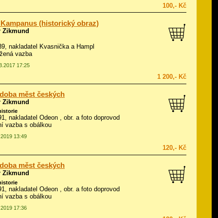
100,- Kč
 Kampanus (historický obraz)
r Zikmund
939, nakladatel Kvasnička a Hampl
ožená vazba
03.2017 17:25
1 200,- Kč
 doba měst českých
r Zikmund
historie
991, nakladatel Odeon , obr. a foto doprovod
í vazba s obálkou
5.2019 13:49
120,- Kč
 doba měst českých
r Zikmund
historie
991, nakladatel Odeon , obr. a foto doprovod
í vazba s obálkou
6.2019 17:36