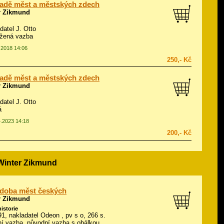
adě měst a městských zdech
r Zikmund
datel J. Otto
ožená vazba
0.2018 14:06
250,- Kč
adě měst a městských zdech
r Zikmund
datel J. Otto
á
4.2023 14:18
200,- Kč
 Winter Zikmund
 doba měst českých
r Zikmund
historie
991, nakladatel Odeon , pv s o, 266 s.
í vazba, původní vazba s obálkou