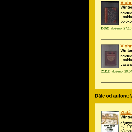
V ohr
Winte
beletrie
, nakla
polok
D652
, vloženo: 27.1
V ohr
Winte
beletrie
, nakla
vázan
Z1112
, vloženo: 29.0
Dále od autora:
Zlatá
Winte
dějiny/
r.v. 1
původn