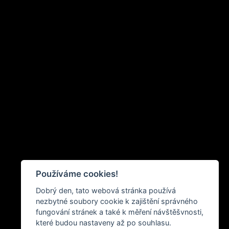
Používáme cookies!
Dobrý den, tato webová stránka používá
nezbytné soubory cookie k zajištění správného
fungování stránek a také k měření návštěšvnosti,
které budou nastaveny až po souhlasu.