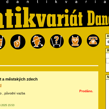
K
R
N
t a městských zdech
d
Prodáno.
to , původní vazba
8.2025 15:53