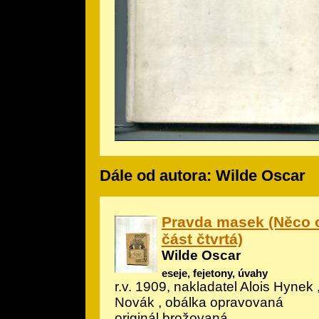
Dále od autora: Wilde Oscar
Pravda masek (Něco o 
část čtvrtá)
Wilde Oscar
eseje, fejetony, úvahy
r.v. 1909, nakladatel Alois Hynek ,
Novák , obálka opravovaná
originál brožovaná