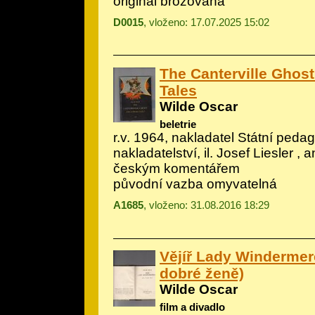
originál brožovaná
D0015
, vloženo: 17.07.2025 15:02
The Canterville Ghost
Tales
Wilde Oscar
beletrie
r.v. 1964, nakladatel Státní peda
nakladatelství, il.
Josef Liesler
, a
českým komentářem
původní vazba omyvatelná
A1685
, vloženo: 31.08.2016 18:29
Vějíř Lady Windermer
dobré ženě)
Wilde Oscar
film a divadlo