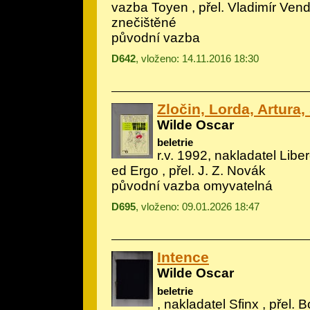
vazba Toyen
, přel. Vladimír Ven
znečištěné
původní vazba
D642
, vloženo: 14.11.2016 18:30
Zločin, Lorda, Artura,
Wilde Oscar
beletrie
r.v. 1992, nakladatel Libe
ed Ergo , přel. J. Z. Novák
původní vazba omyvatelná
D695
, vloženo: 09.01.2026 18:47
Intence
Wilde Oscar
beletrie
, nakladatel Sfinx , přel. 