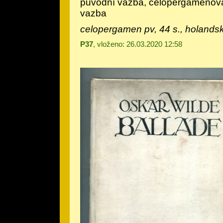
původní vazba, celopergamenov
vazba
celopergamen pv, 44 s., holandský
P37
, vloženo: 26.03.2020 12:58