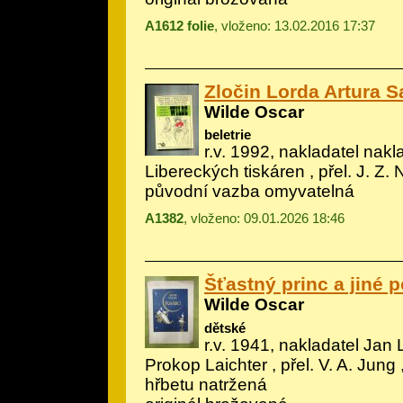
A1612 folie
, vloženo: 13.02.2016 17:37
Zločin Lorda Artura S
Wilde Oscar
beletrie
r.v. 1992, nakladatel nakl
Libereckých tiskáren , přel. J. Z.
původní vazba omyvatelná
A1382
, vloženo: 09.01.2026 18:46
Šťastný princ a jiné 
Wilde Oscar
dětské
r.v. 1941, nakladatel Jan La
Prokop Laichter
, přel. V. A. Jung
hřbetu natržená