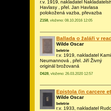
r.v. 1919, nakladatel Nakladatels
Havlasy , přel. Jan Havlasa
polokožená vazba, převazba
Z158
, vloženo: 08.10.2016 12:05
Ballada o žaláři v rea
Wilde Oscar
beletrie
r.v. 1919, nakladatel Kami
Neumannová , přel. Jiří Živný
originál brožovaná
D628
, vloženo: 26.03.2020 12:57
Epistola (in carcere et
Wilde Oscar
beletrie
r.v. 1933, nakladatel Rudol