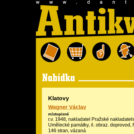
Klatovy
Wagner Václav
místopisné
r.v. 1948, nakladatel Pražské nakladatels
Umělecké památky, il.
obraz. doprovod, f
146 stran, vázaná