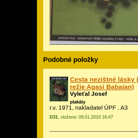
Podobné položky
Cesta nezištné lásky 
režie Agasi Babajan)
Vyleťal Josef
plakáty
r.v. 1971, nakladatel ÚPF , A3
D31
, vloženo: 09.01.2010 16:47