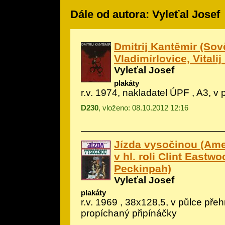
Dále od autora: Vyleťal Josef
Dmitrij Kantěmir (Sově
VladimírIovice, Vitali
Vyleťal Josef
plakáty
r.v. 1974, nakladatel ÚPF , A3, v
D230
, vloženo: 08.10.2012 12:16
Jízda vysočinou (Ame
v hl. roli Clint Eastw
Peckinpah)
Vyleťal Josef
plakáty
r.v. 1969 , 38x128,5, v půlce přeh
propíchaný připínáčky