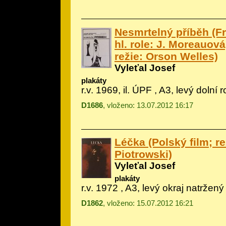
Nesmrtelný příběh (F
hl. role: J. Moreauová
režie: Orson Welles)
Vyleťal Josef
plakáty
r.v. 1969, il.
ÚPF
, A3, levý dolní 
D1686
, vloženo: 13.07.2012 16:17
Léčka (Polský film; r
Piotrowski)
Vyleťal Josef
plakáty
r.v. 1972 , A3, levý okraj natržený
D1862
, vloženo: 15.07.2012 16:21