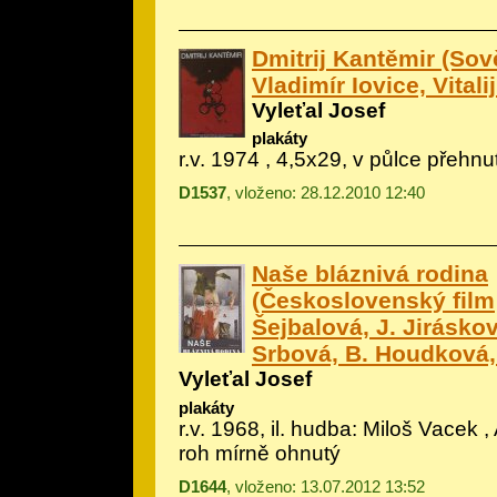
Dmitrij Kantěmir (Sově
Vladimír Iovice, Vital
Vyleťal Josef
plakáty
r.v. 1974 , 4,5x29, v půlce přehnu
D1537
, vloženo: 28.12.2010 12:40
Naše bláznivá rodina
(Československý film; 
Šejbalová, J. Jiráskov
Srbová, B. Houdková, 
Vyleťal Josef
plakáty
r.v. 1968, il.
hudba: Miloš Vacek
, 
roh mírně ohnutý
D1644
, vloženo: 13.07.2012 13:52