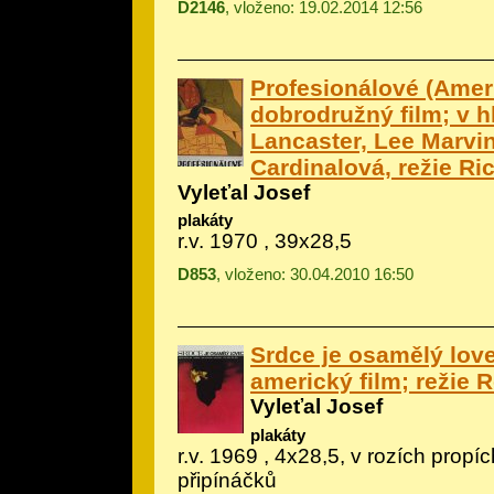
D2146
, vloženo: 19.02.2014 12:56
Profesionálové (Amer
dobrodružný film; v hl
Lancaster, Lee Marvin
Cardinalová, režie Ri
Vyleťal Josef
plakáty
r.v. 1970 , 39x28,5
D853
, vloženo: 30.04.2010 16:50
Srdce je osamělý love
americký film; režie Ro
Vyleťal Josef
plakáty
r.v. 1969 , 4x28,5, v rozích propí
připínáčků