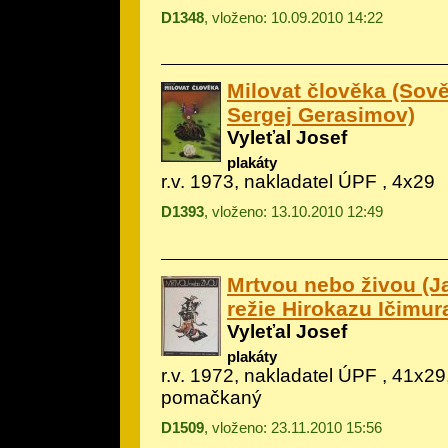
D1348
, vloženo: 10.09.2010 14:22
Milovat člověka (Sově
Sergej Gerasimov)
Vyleťal Josef
plakáty
r.v. 1973, nakladatel ÚPF , 4x29
D1393
, vloženo: 13.10.2010 12:49
Mrtvou nebo živou (J
režie Hirokazu Ičimur
Vyleťal Josef
plakáty
r.v. 1972, nakladatel ÚPF , 41x29
pomačkaný
D1509
, vloženo: 23.11.2010 15:56