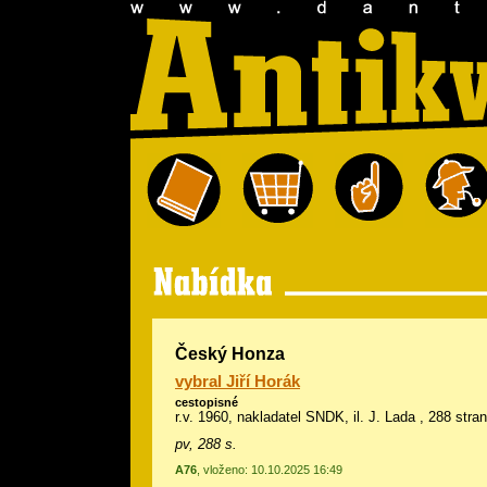
Český Honza
vybral Jiří Horák
cestopisné
r.v. 1960, nakladatel SNDK, il.
J. Lada
, 288 stra
pv, 288 s.
A76
, vloženo: 10.10.2025 16:49