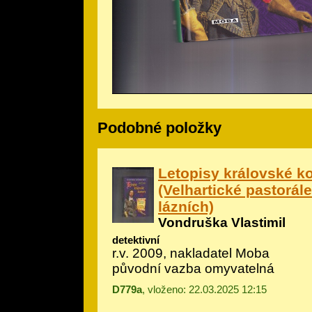
Podobné položky
Letopisy královské k
(Velhartické pastorále
lázních)
Vondruška Vlastimil
detektivní
r.v. 2009, nakladatel Moba
původní vazba omyvatelná
D779a
, vloženo: 22.03.2025 12:15