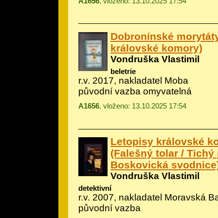
A1656
, vloženo: 13.10.2025 17:54
Dobronínské morytáty
královské komory)
Vondruška Vlastimil
beletrie
r.v. 2017, nakladatel Moba
původní vazba omyvatelná
A1656
, vloženo: 13.10.2025 17:54
Letopisy královské ko
(Falešný tolar / Tichý 
Boskovická svodnice
Vondruška Vlastimil
detektivní
r.v. 2007, nakladatel Moravská B
původní vazba