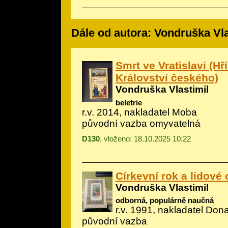
Dále od autora: Vondruška Vla
Smrt ve Vratislavi (Hří
Království českého)
Vondruška Vlastimil
beletrie
r.v. 2014, nakladatel Moba
původní vazba omyvatelná
D130
, vloženo: 18.10.2025 10:22
Církevní rok a lidové
Vondruška Vlastimil
odborná, populárně naučná
r.v. 1991, nakladatel Don
původní vazba