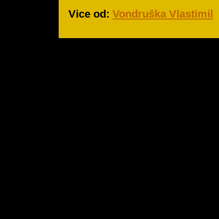
Vice od:
Vondruška Vlastimil