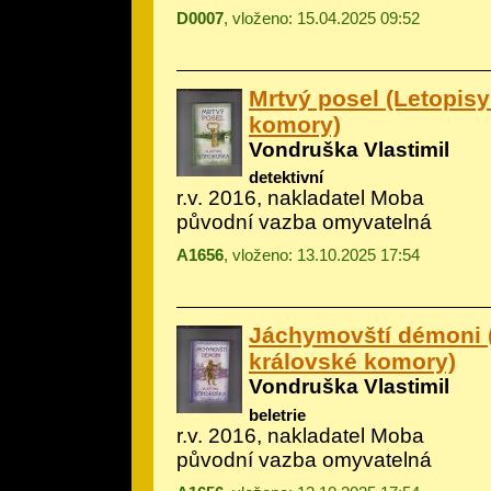
D0007
, vloženo: 15.04.2025 09:52
Mrtvý posel (Letopisy
komory)
Vondruška Vlastimil
detektivní
r.v. 2016, nakladatel Moba
původní vazba omyvatelná
A1656
, vloženo: 13.10.2025 17:54
Jáchymovští démoni 
královské komory)
Vondruška Vlastimil
beletrie
r.v. 2016, nakladatel Moba
původní vazba omyvatelná