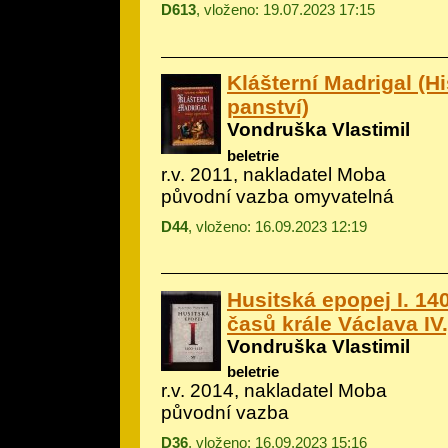
D613
, vloženo: 19.07.2023 17:15
Klášterní Madrigal (H
panství)
Vondruška Vlastimil
beletrie
r.v. 2011, nakladatel Moba
původní vazba omyvatelná
D44
, vloženo: 16.09.2023 12:19
Husitská epopej I. 140
časů krále Václava IV.
Vondruška Vlastimil
beletrie
r.v. 2014, nakladatel Moba
původní vazba
D36
, vloženo: 16.09.2023 15:16