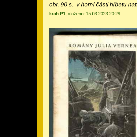
obr, 90 s., v horní části hřbetu natr
krab P1
, vloženo: 15.03.2023 20:29