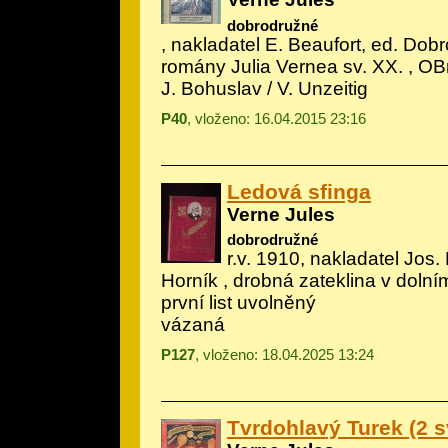
dobrodružné
, nakladatel E. Beaufort, ed. Dob
romány Julia Vernea sv. XX. , OBr.,
J. Bohuslav / V. Unzeitig
P40
, vloženo: 16.04.2015 23:16
Ledová sfinga
Verne Jules
dobrodružné
r.v. 1910, nakladatel Jos. 
Horník
, drobná zateklina v dolní
první list uvolněný
vázaná
P127
, vloženo: 18.04.2025 13:24
Tvrdohlavý Turek (2 s