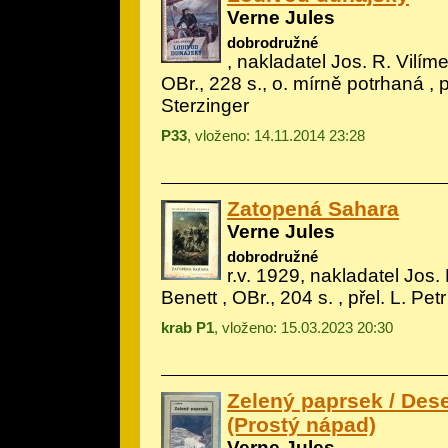
Verne Jules
dobrodružné
, nakladatel Jos. R. Vilímek
OBr., 228 s., o. mírně potrhaná , př
Sterzinger
P33
, vloženo: 14.11.2014 23:28
Zatopená Sahara
Verne Jules
dobrodružné
r.v. 1929, nakladatel Jos. 
Benett
, OBr., 204 s. , přel. L. Petr
krab P1
, vloženo: 15.03.2023 20:30
Zelený paprsek / Dese
(Prostý nápad)
Verne Jules