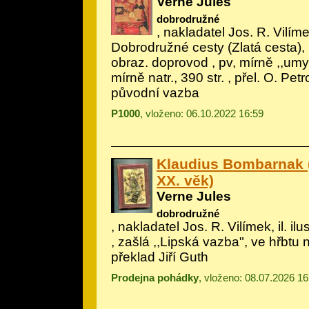
Verne Jules
dobrodružné
, nakladatel Jos. R. Vilíme
Dobrodružné cesty (Zlatá cesta), 
obraz. doprovod
, pv, mírně ,,umy
mírně natr., 390 str. , přel. O. Pet
původní vazba
P1000
, vloženo: 06.10.2022 16:59
Klaudius Bombarnak (
XX. věk)
Verne Jules
dobrodružné
, nakladatel Jos. R. Vilímek, il.
ilu
, zašlá ,,Lipská vazba", ve hřbtu na
překlad Jiří Guth
Prodejna pohádky
, vloženo: 08.07.2026 16