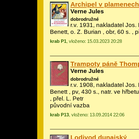
Archipel v plamenech
Verne Jules
dobrodružné
r.v. 1931, nakladatel Jos. 
Benett, o. Z. Burian
, obr, 60 s. , p
krab P1
, vloženo: 15.03.2023 20:28
Trampoty páně Thom
Verne Jules
dobrodružné
r.v. 1908, nakladatel Jos. 
Benett
, pv, 430 s., natr. ve hřbetu, 
, přel. L. Petr
původní vazba
krab P13
, vloženo: 13.09.2014 22:06
Lodivod dunajský