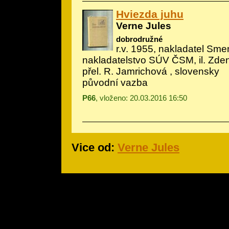
Hviezda juhu
Verne Jules
dobrodružné
r.v. 1955, nakladatel Sme
nakladatelstvo SÚV ČSM, il.
Zden
přel. R. Jamrichová , slovensky
původní vazba
P66
, vloženo: 20.03.2016 16:50
Vice od:
Verne Jules