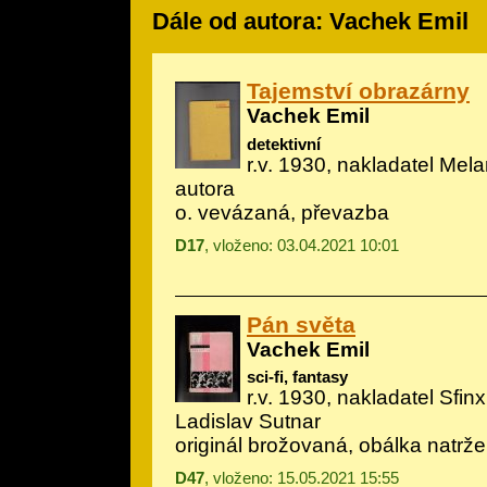
Dále od autora: Vachek Emil
Tajemství obrazárny
Vachek Emil
detektivní
r.v. 1930, nakladatel Mela
autora
o. vevázaná, převazba
D17
, vloženo: 03.04.2021 10:01
Pán světa
Vachek Emil
sci-fi, fantasy
r.v. 1930, nakladatel Sfinx,
Ladislav Sutnar
originál brožovaná, obálka natrž
D47
, vloženo: 15.05.2021 15:55