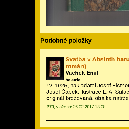
Podobné položky
Svatba v Absinth bar
román)
Vachek Emil
beletrie
r.v. 1925, nakladatel Josef Elstner,
Josef Čapek, ilustrace L. A. Sala
originál brožovaná, obálka natrž
P70
, vloženo: 26.02.2017 13:08