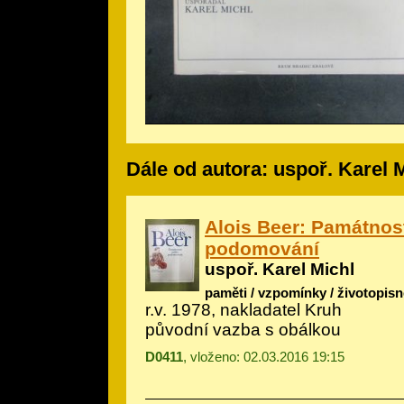
Dále od autora: uspoř. Karel 
Alois Beer: Památnos
podomování
uspoř. Karel Michl
paměti / vzpomínky / životopisn
r.v. 1978, nakladatel Kruh
původní vazba s obálkou
D0411
, vloženo: 02.03.2016 19:15