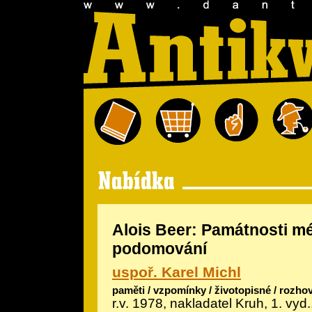
Alois Beer: Památnosti m
podomování
uspoř. Karel Michl
paměti / vzpomínky / životopisné / rozho
r.v. 1978, nakladatel Kruh, 1. vyd.,