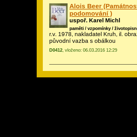
Alois Beer (Památnos
podomování )
uspoř. Karel Michl
paměti / vzpomínky / životopisn
r.v. 1978, nakladatel Kruh, il.
obra
původní vazba s obálkou
D0412
, vloženo: 06.03.2016 12:29