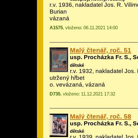
r.v. 1936, nakladatel Jos. R. Vilíme
Burian
vázaná
A1575
, vloženo: 06.11.2021 14:00
Malý čtenář, roč. 51
usp. Procházka Fr. S., S
dětské
r.v. 1932, nakladatel Jos. 
utržený hřbet
o. vevázaná, vázaná
D735
, vloženo: 11.12.2021 17:32
Malý čtenář, roč. 58
usp. Procházka Fr. S., S
dětské
r.v. 1939, nakladatel Jos. 