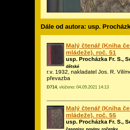
Dále od autora: usp. Procházka
Malý čtenář (Kniha č
mládeže). roč. 51
usp. Procházka Fr. S., S
dětské
r.v. 1932, nakladatel Jos. R. Vilí
převazba
D714
, vloženo: 04.09.2021 14:13
Malý čtenář (Kniha č
mládeže). roč. 55
usp. Procházka Fr. S., S
časopisy, noviny, ročenky