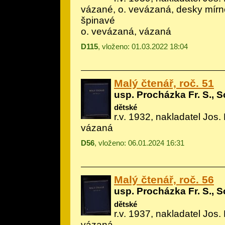
vázané, o. vevázaná, desky mírn
špinavé
o. vevázaná, vázaná
D115
, vloženo: 01.03.2022 18:04
Malý čtenář, roč. 51
usp. Procházka Fr. S., S
dětské
r.v. 1932, nakladatel Jos.
vázaná
D56
, vloženo: 06.01.2024 16:31
Malý čtenář, roč. 56
usp. Procházka Fr. S., S
dětské
r.v. 1937, nakladatel Jos.
vázaná