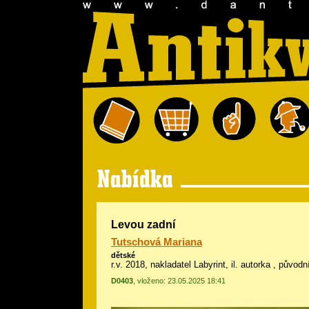
Levou zadní
Tutschová Mariana
dětské
r.v. 2018, nakladatel Labyrint, il.
autorka
, původn
D0403
, vloženo: 23.05.2025 18:41