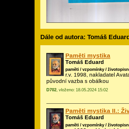
Dále od autora: Tomáš Eduar
Paměti mystika
Tomáš Eduard
paměti / vzpomínky / životopisn
r.v. 1998, nakladatel Avata
původní vazba s obálkou
D702
, vloženo: 18.05.2024 15:02
Paměti mystika II.: Ž
Tomáš Eduard
paměti / vzpomínky / životopisn