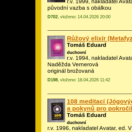
r.v. 1999, nakladatel Avata
původní vazba s obálkou
D702
, vloženo: 14.04.2026 20:00
Růžový elixír (Metafyz
Tomáš Eduard
duchovní
r.v. 1994, nakladatel Avatar
Naděžda Vernerová
originál brožovaná
D198
, vloženo: 18.04.2026 11:42
108 meditací (Jógový
a pokynů pro pokročil
Tomáš Eduard
duchovní
r.v. 1996, nakladatel Avatar, ed. 