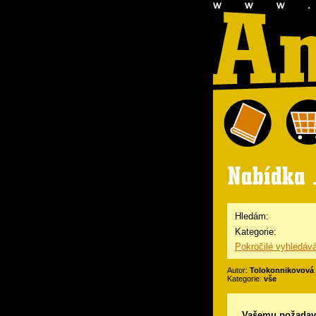
Hledám:
Kategorie:
Pokročilé vyhledáv
Autor:
Tolokonnikovová
Kategorie:
vše
Vašemu požadav