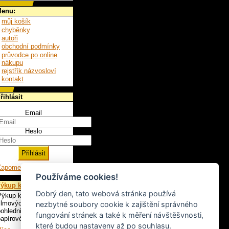
enu:
můj košík
chyběnky
autoři
obchodní podmínky
průvodce po online
nákupu
rejstřík názvosloví
kontakt
řihlásit
Email
Heslo
Zapomenuté heslo
Používáme cookies!
ýkup knih
Dobrý den, tato webová stránka používá
ýkup knih, LP,
ilmových plakátů,
nezbytné soubory cookie k zajištění správného
ohlednic a ostatního
fungování stránek a také k měření návštěšvnosti,
apírového artiklu.
které budou nastaveny až po souhlasu.