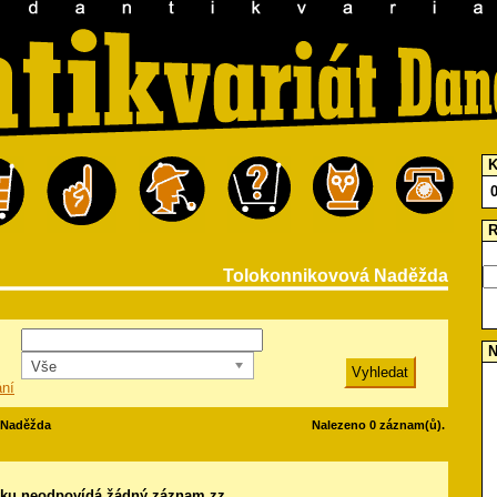
K
R
Tolokonnikovová Naděžda
N
Vše
ání
 Naděžda
Nalezeno 0 záznam(ů).
ku neodpovídá žádný záznam.zz