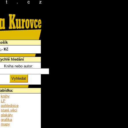
ošík
0
,- Kč
ychlé hledání
Kniha nebo autor:
abídka:
knihy
LP
pohlednice
staré věci
plakáty
grafika
mapy