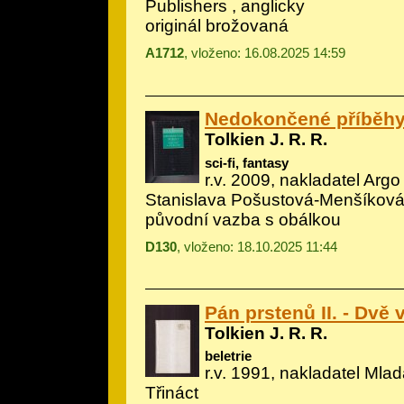
Publishers , anglicky
originál brožovaná
A1712
, vloženo: 16.08.2025 14:59
Nedokončené příběh
Tolkien J. R. R.
sci-fi, fantasy
r.v. 2009, nakladatel Argo 
Stanislava Pošustová-Menšíková
původní vazba s obálkou
D130
, vloženo: 18.10.2025 11:44
Pán prstenů II. - Dvě 
Tolkien J. R. R.
beletrie
r.v. 1991, nakladatel Mlad
Třináct