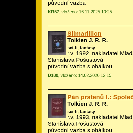
původní vazba
KR57
, vloženo: 16.11.2025 10:25
Silmarillion
Tolkien J. R. R.
sci-fi, fantasy
r.v. 1992, nakladatel Mladá
Stanislava Pošustová
původní vazba s obálkou
D180
, vloženo: 14.02.2026 12:19
Pán prstenů I.: Spole
Tolkien J. R. R.
sci-fi, fantasy
r.v. 1993, nakladatel Mladá
Stanislava Pošustová
původní vazba s obálkou