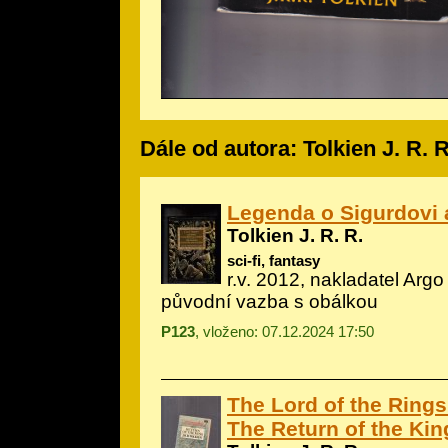
Dále od autora: Tolkien J. R. R
Legenda o Sigurdovi
Tolkien J. R. R.
sci-fi, fantasy
r.v. 2012, nakladatel Argo
původní vazba s obálkou
P123
, vloženo: 07.12.2024 17:50
The Lord of the Rings
The Return of the Kin