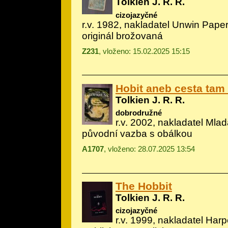
Tolkien J. R. R.
cizojazyčné
r.v. 1982, nakladatel Unwin Pape
originál brožovaná
Z231
, vloženo: 15.02.2025 15:15
Hobit aneb cesta tam
Tolkien J. R. R.
dobrodružné
r.v. 2002, nakladatel Mlad
původní vazba s obálkou
A1707
, vloženo: 28.07.2025 13:54
The Hobbit
Tolkien J. R. R.
cizojazyčné
r.v. 1999, nakladatel Harp