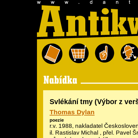
Svlékání tmy (Výbor z ver
Thomas Dylan
poezie
r.v. 1988, nakladatel Českosloven
il.
Rastislav Michal
, přel. Pavel Šr