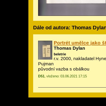
Dále od autora: Thomas Dyla
Portrét umělce jako š
Thomas Dylan
beletrie
r.v. 2000, nakladatel Hynek
Pujman
původní vazba s obálkou
D51
, vloženo: 03.06.2021 17:15