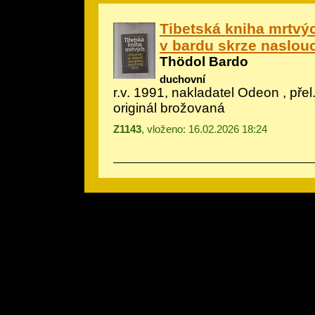
Tibetská kniha mrtvý
v bardu skrze naslou
Thödol Bardo
duchovní
r.v. 1991, nakladatel Odeon , pře
originál brožovaná
Z1143
, vloženo: 16.02.2026 18:24