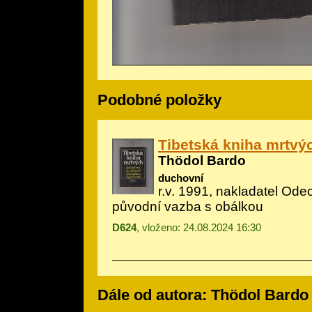
Podobné položky
Tibetská kniha mrtvý
Thödol Bardo
duchovní
r.v. 1991, nakladatel Od
původní vazba s obálkou
D624
, vloženo: 24.08.2024 16:30
Dále od autora: Thödol Bardo