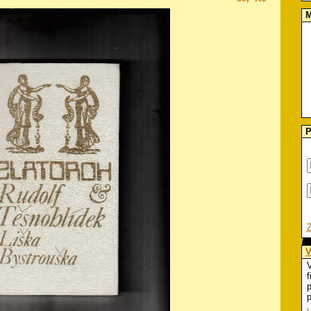
M
P
V
V
f
p
p