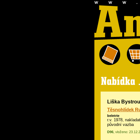
Liška Bystro
Těsnohlídek R
beletrie
r.v. 1978, nakladat
původní vazba
D96
, vloženo: 23.12.