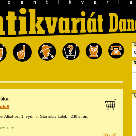
K
R
N
uška
udolf
el Albatros, 1. vyd., il.
Stanislav Lolek
, 230 stran,
2021 16:31
80,- Kč