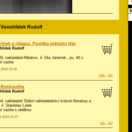
V
M
 Těsnohlídek Rudolf
rínek a chlapci. Povídka jednoho léta
hlídek Rudolf
83, nakladatel Albatros, il.
Ota Janeček
, pv, 44 s.
ní vazba
4.2020 21:49
100,- Kč
 Bystrouška
hlídek Rudolf
64, nakladatel Státní nakladatelství krásné literatury a
 il.
Stanislav Lolek
í vazba s obálkou
01.2016 16:37
65,- Kč