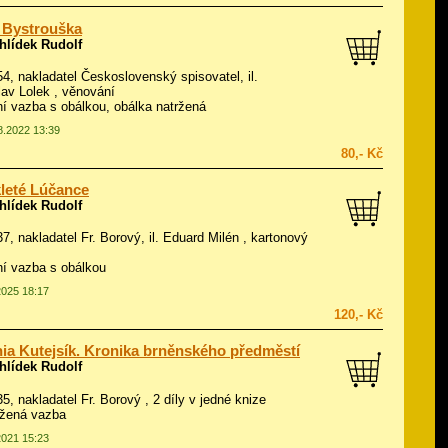
 Bystrouška
hlídek Rudolf
954, nakladatel Československý spisovatel, il.
lav Lolek
, věnování
í vazba s obálkou, obálka natržená
08.2022 13:39
80,- Kč
leté Lúčance
hlídek Rudolf
37, nakladatel Fr. Borový, il.
Eduard Milén
, kartonový
í vazba s obálkou
2025 18:17
120,- Kč
ia Kutejsík. Kronika brněnského předměstí
hlídek Rudolf
35, nakladatel Fr. Borový , 2 díly v jedné knize
ožená vazba
2021 15:23