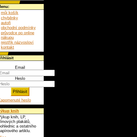
enu:
můj košík
chyběnky
autoři
obchodní podmínky
průvodce po online
nákupu
rejstřík názvosloví
kontakt
řihlásit
Email
Heslo
Zapomenuté heslo
ýkup knih
ýkup knih, LP,
ilmových plakátů,
ohlednic a ostatního
apírového artiklu.