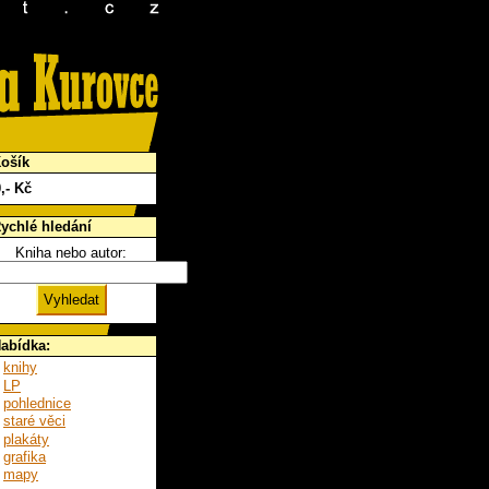
ošík
0
,- Kč
ychlé hledání
Kniha nebo autor:
abídka:
knihy
LP
pohlednice
staré věci
plakáty
grafika
mapy