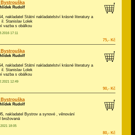
 Bystrouška
hlídek Rudolf
64, nakladatel Státní nakladatelství krásné literatury a
 il.
Stanislav Lolek
í vazba s obálkou
03.2016 17:11
75,- Kč
 Bystrouška
hlídek Rudolf
64, nakladatel Státní nakladatelství krásné literatury a
 il.
Stanislav Lolek
í vazba s obálkou
12.2021 12:49
90,- Kč
 Bystrouška
hlídek Rudolf
995, nakladatel Bystrov a synové , věnování
ál brožovaná
2.2021 18:05
80,- Kč