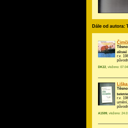
Dále od autora:
Čimči
Těsno
dětské
r.v. 19
původ
DK22
, vloženo: 07.0
Liška
Těsno
beletrie
r.v. 19
umění,
původn
A1599
, vloženo: 24.