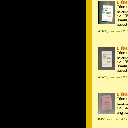
Liška
Těsno
beletrie
r.v. 19
umění,
původn
A1638
, vloženo: 02.
Liška
Těsno
beletrie
r.v. 19
umění,
původn
A1489
, vloženo: 03.
Liška
Těsno
beletrie
r.v. 1
origin
D653
, vloženo: 04.1