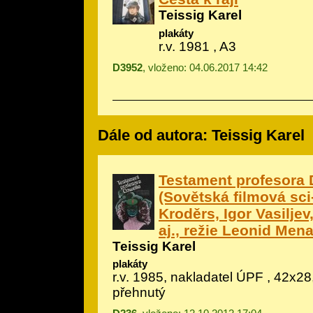
Teissig Karel
plakáty
r.v. 1981 , A3
D3952
, vloženo: 04.06.2017 14:42
Dále od autora: Teissig Karel
Testament profesora 
(Sovětská filmová sci-f
Kroděrs, Igor Vasiljev
aj., režie Leonid Mena
Teissig Karel
plakáty
r.v. 1985, nakladatel ÚPF , 42x28
přehnutý