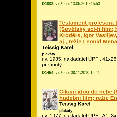
D1002
, vloženo: 13.05.2010 15:53
Testament profesora 
(Sovětský sci-fi film; 
Kroděrs, Igor Vasiljev
aj., režie Leonid Mena
Teissig Karel
plakáty
r.v. 1985, nakladatel ÚPF , 41x28
přehnutý
D1454
, vloženo: 08.11.2010 15:41
Cikáni jdou do nebe 
hudební film; režie Em
Teissig Karel
plakáty
r.v. 1977, nakladatel ÚPF , A1, 3x