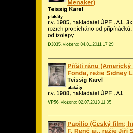
Menaker)
Teissig Karel
plakáty
r.v. 1985, nakladatel ÚPF , A1, 3x
rozích propícháno od připínáčků,
od izolepy
D3035
, vloženo: 04.01.2011 17:29
Příští ráno (Americký 
Fonda, režie Sidney 
Teissig Karel
plakáty
r.v. 1988, nakladatel ÚPF , A1
VP56
, vloženo: 02.07.2013 11:05
Papilio (Český film; h
F. Renč aj., režie Jiří