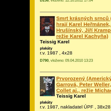
D236
, vloženo: 12.10.2012 17:04
Smrt krásných srnců 
hrají Karel Heřmánek,
Hrušínský, Jiří Kramp
režie Karel Kachyňa)
Teissig Karel
plakáty
r.v. 1987 , 4x28
D790
, vloženo: 09.04.2010 13:23
Prvorozený (Americký f
Garrová, Peter Weller
Collet aj., režie Micha
Teissig Karel
plakáty
r.v. 1987, nakladatel ÚPF , 38x28