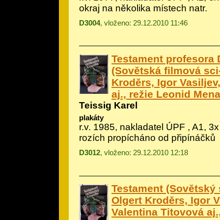
okraj na několika místech natr.
D3004
, vloženo: 29.12.2010 11:46
Testament profesora 
(Sovětská filmová sci-f
Kroděrs, Igor Vasiljev
aj., režie Leonid Mena
Teissig Karel
plakáty
r.v. 1985, nakladatel ÚPF , A1, 3x
rozích propícháno od připínáčků
D3012
, vloženo: 29.12.2010 12:18
Testament (Sovětský sc
Olgert Kroděrs, Igor V
Valentina Titovová aj.