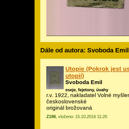
Dále od autora: Svoboda Emil
Utopie (Pokrok jest 
utopií)
Svoboda Emil
eseje, fejetony, úvahy
r.v. 1922, nakladatel Volné myšle
československé
originál brožovaná
Z186
, vloženo: 15.10.2016 11:20