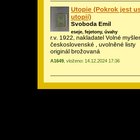
Utopie (Pokrok jest 
utopií)
Svoboda Emil
eseje, fejetony, úvahy
r.v. 1922, nakladatel Volné myšle
československé , uvolněné listy
originál brožovaná
A1649
, vloženo: 14.12.2024 17:36