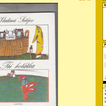
M
P
V
V
f
p
p