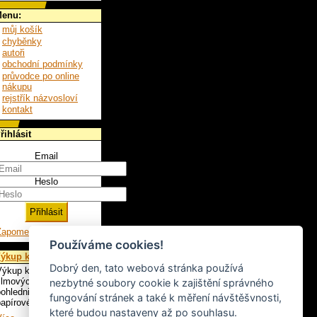
enu:
můj košík
chyběnky
autoři
obchodní podmínky
průvodce po online
nákupu
rejstřík názvosloví
kontakt
řihlásit
Email
Heslo
Zapomenuté heslo
Používáme cookies!
ýkup knih
Dobrý den, tato webová stránka používá
ýkup knih, LP,
ilmových plakátů,
nezbytné soubory cookie k zajištění správného
ohlednic a ostatního
fungování stránek a také k měření návštěšvnosti,
apírového artiklu.
které budou nastaveny až po souhlasu.