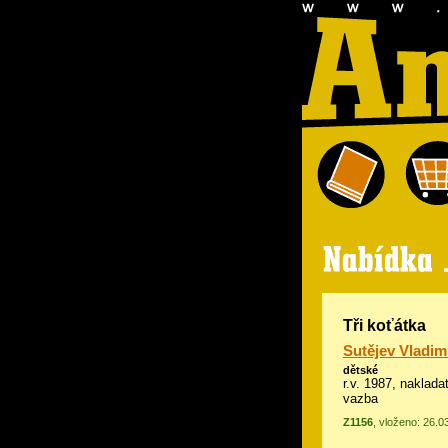
Tři koťátka
Sutějev Vladim
dětské
r.v. 1987, nakladat
vazba
Z1156
, vloženo: 26.0