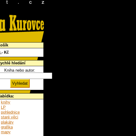
ošík
0
,- Kč
ychlé hledání
Kniha nebo autor:
abídka:
knihy
LP
pohlednice
staré věci
plakáty
grafika
mapy