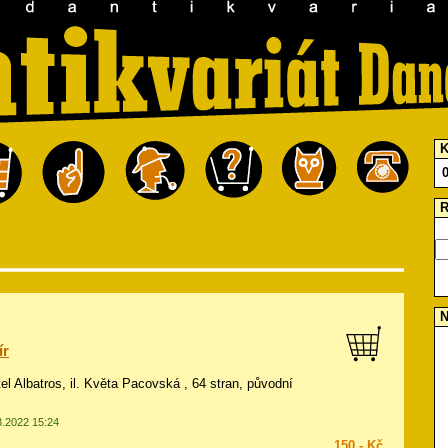
K
R
N
ír
el Albatros, il.
Květa Pacovská
, 64 stran, původní
3.2022 15:24
150,- Kč