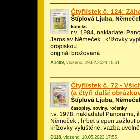
Čtyřlístek č. 124: Záh
Štíplová Ljuba, Němeče
komiks
r.v. 1984, nakladatel Pano
Jaroslav Němeček
, křížovky vyp
propiskou
originál brožovaná
A1489
, vloženo: 29.02.2024 15:31
Čtyřlístek č. 72 - Vši
(a čtyři další obrázko
Štíplová Ljuba, Němeče
časopisy, noviny, ročenky
r.v. 1978, nakladatel Panorama, il
Němeček
, hřbet slepen zažloutl
křížovky vyluštěné, vazba uvoln
D118
, vloženo: 10.05.2023 17:55