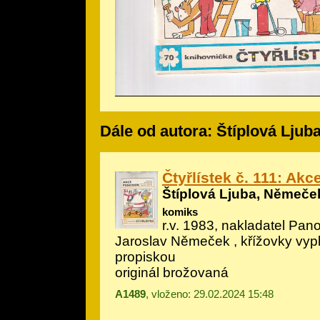
Dále od autora: Štíplová Lju
Čtyřlístek č. 111: Ak
Štíplová Ljuba, Němeče
komiks
r.v. 1983, nakladatel Pano
Jaroslav Němeček
, křížovky vyp
propiskou
originál brožovaná
A1489
, vloženo: 29.02.2024 15:48