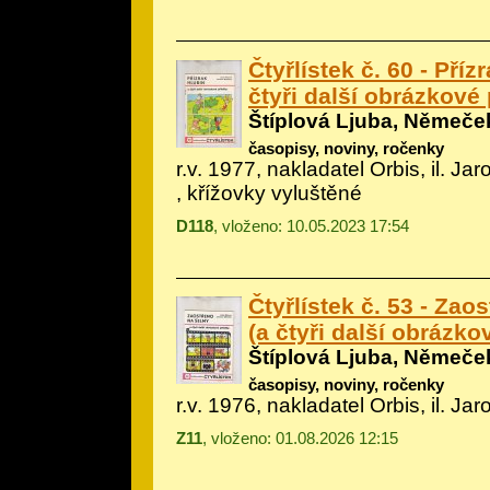
Čtyřlístek č. 60 - Příz
čtyři další obrázkové
Štíplová Ljuba, Němeče
časopisy, noviny, ročenky
r.v. 1977, nakladatel Orbis, il.
Jar
, křížovky vyluštěné
D118
, vloženo: 10.05.2023 17:54
Čtyřlístek č. 53 - Zao
(a čtyři další obrázko
Štíplová Ljuba, Němeče
časopisy, noviny, ročenky
r.v. 1976, nakladatel Orbis, il.
Jar
Z11
, vloženo: 01.08.2026 12:15