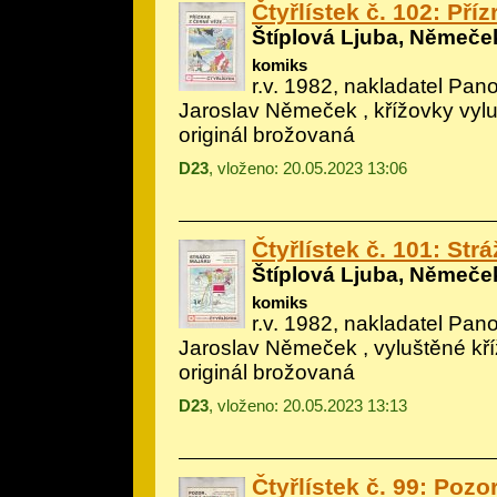
Čtyřlístek č. 102: Pří
Štíplová Ljuba, Němeče
komiks
r.v. 1982, nakladatel Pano
Jaroslav Němeček
, křížovky vyl
originál brožovaná
D23
, vloženo: 20.05.2023 13:06
Čtyřlístek č. 101: Str
Štíplová Ljuba, Němeče
komiks
r.v. 1982, nakladatel Pano
Jaroslav Němeček
, vyluštěné kř
originál brožovaná
D23
, vloženo: 20.05.2023 13:13
Čtyřlístek č. 99: Pozo