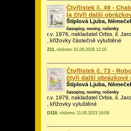
Čtyřlístek č. 49 - Cha
(a čtyři další obrázko
Štíplová Ljuba, Němeče
časopisy, noviny, ročenky
r.v. 1976, nakladatel Orbis, il.
Jar
, křížovky částečně vyluštěné
Z11
, vloženo: 01.08.2026 12:15
Čtyřlístek č. 73 - Robo
čtyři další obrázkové
Štíplová Ljuba, Němeče
časopisy, noviny, ročenky
r.v. 1979, nakladatel Orbis, il.
Jar
, křížovky vyluštěné
D118
, vloženo: 11.05.2023 18:08