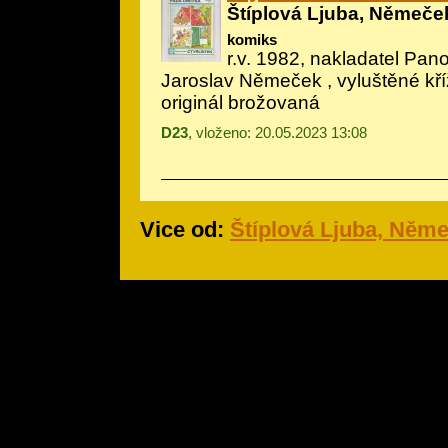
Štíplová Ljuba, Němeče
komiks
r.v. 1982, nakladatel Pano
Jaroslav Němeček
, vyluštěné kř
originál brožovaná
D23
, vloženo: 20.05.2023 13:08
Vice od:
Štíplová Ljuba, Něm