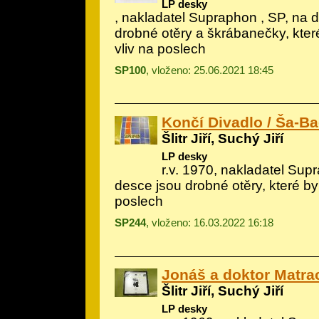
LP desky
, nakladatel Supraphon , SP, na 
drobné otěry a škrábanečky, kter
vliv na poslech
SP100
, vloženo: 25.06.2021 18:45
Končí Divadlo / Ša-B
Šlitr Jiří, Suchý Jiří
LP desky
r.v. 1970, nakladatel Sup
desce jsou drobné otěry, které by
poslech
SP244
, vloženo: 16.03.2022 16:18
Jonáš a doktor Matra
Šlitr Jiří, Suchý Jiří
LP desky