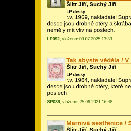
Šlitr Jiří, Suchý Jiří
LP desky
r.v. 1969, nakladatel Sup
desce jsou drobné otěry a škrába
neměly mít vliv na poslech.
LP092
, vloženo: 03.07.2025 13:33
Tak abyste věděla / V
Šlitr Jiří, Suchý Jiří
LP desky
r.v. 1964, nakladatel Sup
desce jsou drobné otěry, které ne
poslech
SP038
, vloženo: 25.06.2021 16:48
Marnivá sestřenice / 
Šlitr Jiří, Suchý Jiří