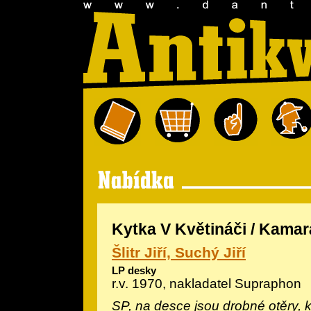
Kytka V Květináči / Kamar
Šlitr Jiří, Suchý Jiří
LP desky
r.v. 1970, nakladatel Supraphon
SP, na desce jsou drobné otěry, k