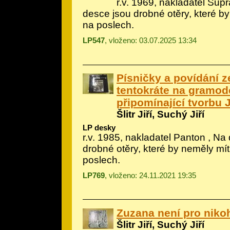
r.v. 1969, nakladatel Sup
desce jsou drobné otěry, které by
na poslech.
LP547
, vloženo: 03.07.2025 13:34
Písničky a povídání 
tentokráte na gramo
připomínající tvorbu J
Šlitr Jiří, Suchý Jiří
LP desky
r.v. 1985, nakladatel Panton , Na
drobné otěry, které by neměly mít 
poslech.
LP769
, vloženo: 24.11.2021 19:35
Zuzana není pro nik
Šlitr Jiří, Suchý Jiří