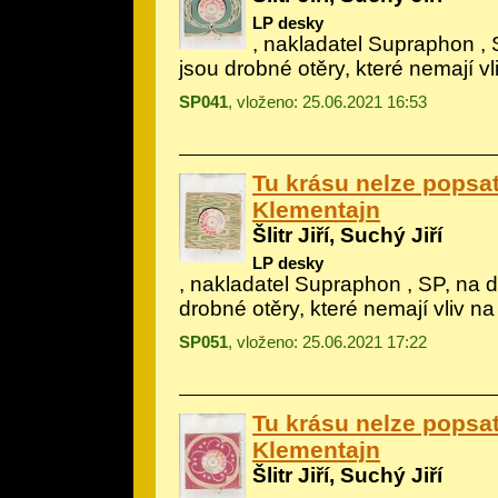
LP desky
, nakladatel Supraphon ,
jsou drobné otěry, které nemají v
SP041
, vloženo: 25.06.2021 16:53
Tu krásu nelze popsat
Klementajn
Šlitr Jiří, Suchý Jiří
LP desky
, nakladatel Supraphon , SP, na 
drobné otěry, které nemají vliv n
SP051
, vloženo: 25.06.2021 17:22
Tu krásu nelze popsat
Klementajn
Šlitr Jiří, Suchý Jiří