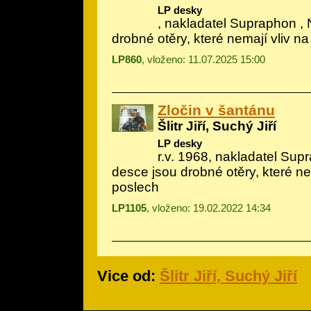
LP desky
, nakladatel Supraphon ,
drobné otěry, které nemají vliv n
LP860
, vloženo: 11.07.2025 15:00
Zločin v šantánu
Šlitr Jiří, Suchý Jiří
LP desky
r.v. 1968, nakladatel Sup
desce jsou drobné otěry, které ne
poslech
LP1105
, vloženo: 19.02.2022 14:34
Vice od:
Šlitr Jiří, Suchý Jiří