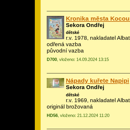
Kronika města Kocou
Sekora Ondřej
dětské
r.v. 1978, nakladatel Albatr
odřená vazba
původní vazba
D700
, vloženo: 14.09.2024 13:15
Nápady kuřete Napipi
Sekora Ondřej
dětské
r.v. 1969, nakladatel Albatr
originál brožovaná
HD56
, vloženo: 21.12.2024 11:20