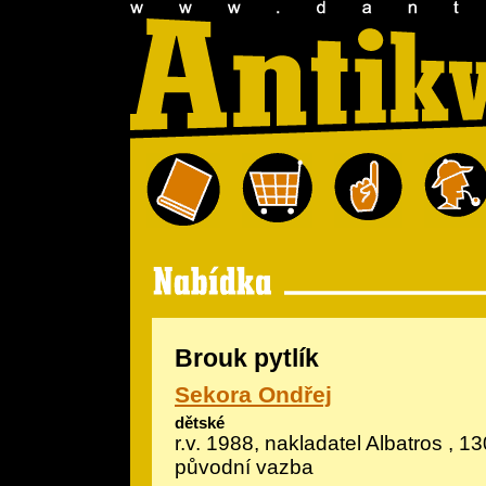
Brouk pytlík
Sekora Ondřej
dětské
r.v. 1988, nakladatel Albatros , 13
původní vazba