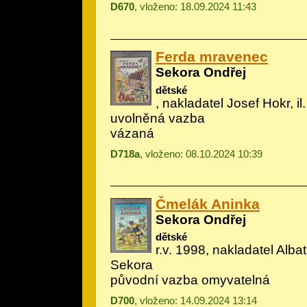
D670
, vloženo: 18.09.2024 11:43
Ferda mravenec
Sekora Ondřej
dětské
, nakladatel Josef Hokr, il
uvolněná vazba
vázaná
D718a
, vloženo: 08.10.2024 10:39
Čmelák Aninka
Sekora Ondřej
dětské
r.v. 1998, nakladatel Albatr
Sekora
původní vazba omyvatelná
D700
, vloženo: 14.09.2024 13:14