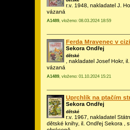
r.v. 1948, nakladatel J. Hok
vázaná
A1489
, vloženo: 08.03.2024 18:59
Ferda Mravenec v ciz
Sekora Ondřej
dětské
, nakladatel Josef Hokr, il
vázaná
A1489
, vloženo: 01.10.2024 15:21
Uprchlík na ptačím s
Sekora Ondřej
dětské
r.v. 1967, nakladatel Státn
dětské knihy, il.
Ondřej Sekora
, 
obráceně