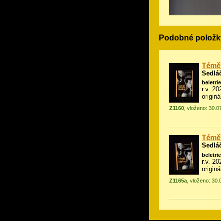
Podobné položk
Téměř
Sedlá
beletrie
r.v. 2
origin
Z1160
, vloženo: 30.0
Téměř
Sedlá
beletrie
r.v. 2
origin
Z1165a
, vloženo: 30