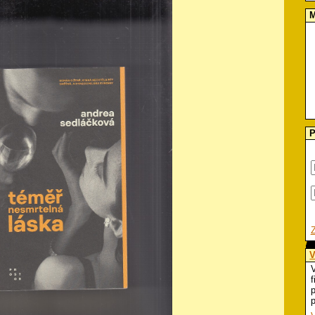
M
P
V
V
f
p
p