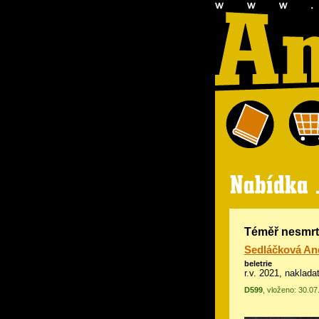
Téměř nesmrt
Sedláčková An
beletrie
r.v. 2021, naklada
D599
, vloženo: 30.0