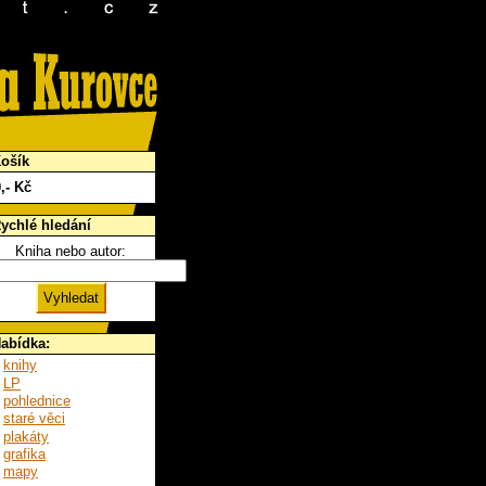
ošík
0
,- Kč
ychlé hledání
Kniha nebo autor:
abídka:
knihy
LP
pohlednice
staré věci
plakáty
grafika
mapy