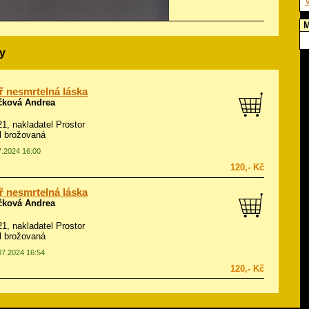
V
M
y
 nesmrtelná láska
čková Andrea
021, nakladatel Prostor
ál brožovaná
7.2024 16:00
120,- Kč
 nesmrtelná láska
čková Andrea
021, nakladatel Prostor
ál brožovaná
.07.2024 16:54
120,- Kč