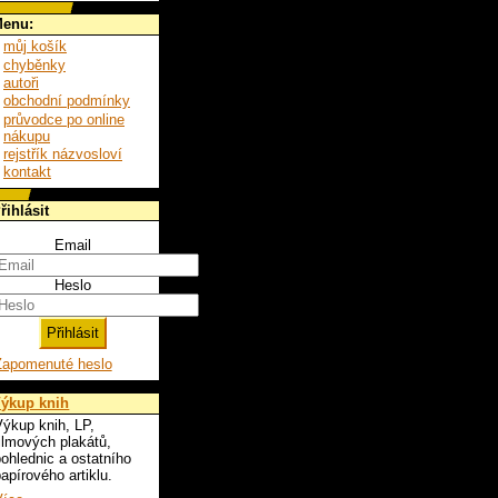
enu:
můj košík
chyběnky
autoři
obchodní podmínky
průvodce po online
nákupu
rejstřík názvosloví
kontakt
řihlásit
Email
Heslo
Zapomenuté heslo
ýkup knih
ýkup knih, LP,
ilmových plakátů,
ohlednic a ostatního
apírového artiklu.