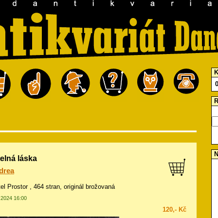
K
R
N
elná láska
drea
tel Prostor , 464 stran, originál brožovaná
7.2024 16:00
120,- Kč