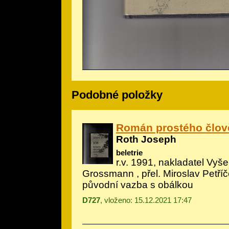
Podobné položky
Román prostého člov
Roth Joseph
beletrie
r.v. 1991, nakladatel Vyše
Grossmann
, přel. Miroslav Petří
původní vazba s obálkou
D727
, vloženo: 15.12.2021 17:47