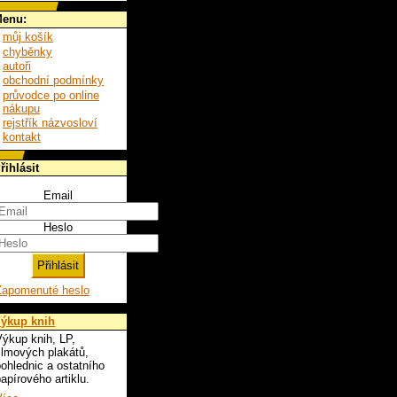
enu:
můj košík
chyběnky
autoři
obchodní podmínky
průvodce po online
nákupu
rejstřík názvosloví
kontakt
řihlásit
Email
Heslo
Zapomenuté heslo
ýkup knih
ýkup knih, LP,
ilmových plakátů,
ohlednic a ostatního
apírového artiklu.