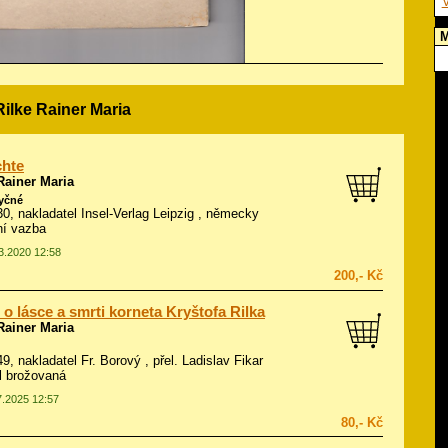
V
M
Rilke Rainer Maria
chte
Rainer Maria
zyčné
930, nakladatel Insel-Verlag Leipzig , německy
ní vazba
03.2020 12:58
200,- Kč
 o lásce a smrti korneta Kryštofa Rilka
Rainer Maria
49, nakladatel Fr. Borový , přel. Ladislav Fikar
ál brožovaná
7.2025 12:57
80,- Kč