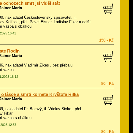
 na ochozech smrt jsi viděl stát
Rainer Maria
990, nakladatel Československý spisovatel, il.
lav Kolíbal
, přel. Pavel Eisner, Ladislav Fikar a další
í vazba s obálkou
.2025 16:41
150,- Kč
ste Rodin
Rainer Maria
946, nakladatel Vladimír Žikes , bez přebalu
ní vazba
01.2023 18:12
80,- Kč
 o lásce a smrti korneta Kryštofa Rilka
Rainer Maria
49, nakladatel Fr. Borový, il.
Václav Sivko
, přel.
av Fikar
í vazba s obálkou
7.2025 12:57
80,- Kč