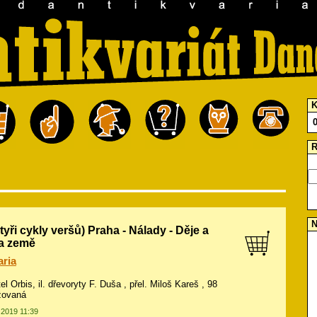
K
R
N
yři cykly veršů) Praha - Nálady - Děje a
 a země
aria
el Orbis, il.
dřevoryty F. Duša
, přel. Miloš Kareš , 98
ožovaná
.2019 11:39