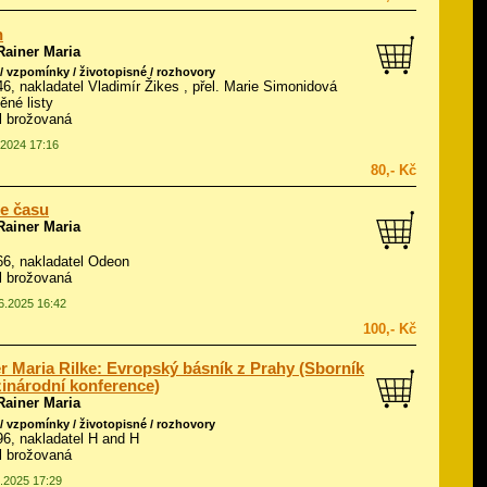
n
Rainer Maria
/ vzpomínky / životopisné / rozhovory
946, nakladatel Vladimír Žikes , přel. Marie Simonidová
ěné listy
ál brožovaná
.2024 17:16
80,- Kč
e času
Rainer Maria
966, nakladatel Odeon
ál brožovaná
06.2025 16:42
100,- Kč
r Maria Rilke: Evropský básník z Prahy (Sborník
inárodní konference)
Rainer Maria
/ vzpomínky / životopisné / rozhovory
996, nakladatel H and H
ál brožovaná
4.2025 17:29