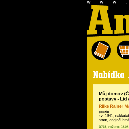
Můj domov (Čt
postavy - Lid
Rilke Rainer M
poezie
r.v. 1941, nakladat
stran, originál br
D715
, vloženo: 03.08