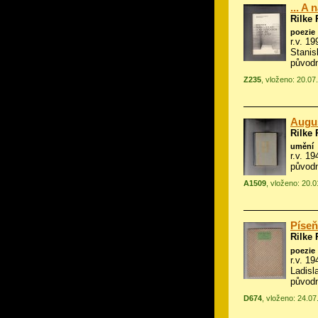
... A
Rilke 
poezie
r.v. 1
Stanis
původn
Z235
, vloženo: 20.07
Augu
Rilke 
umění
r.v. 1
původ
A1509
, vloženo: 20.
Píseň
Rilke 
poezie
r.v. 19
Ladisl
původn
D674
, vloženo: 24.0