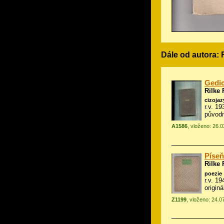
Dále od autora: 
Gedi
Rilke 
cizoja
r.v. 1
původ
A1586
, vloženo: 26.
Píseň
Rilke 
poezie
r.v. 19
origin
Z1199
, vloženo: 24.0