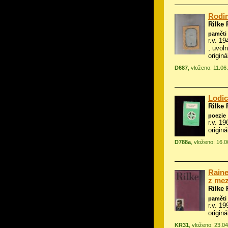
Rodi
Rilke 
paměti 
r.v. 1
, uvoln
origin
D687
, vloženo: 11.06
Lodic
Rilke 
poezie
r.v. 1
origin
D788a
, vloženo: 16.
Raine
z mez
Rilke 
paměti 
r.v. 1
origin
KR31
, vloženo: 23.0