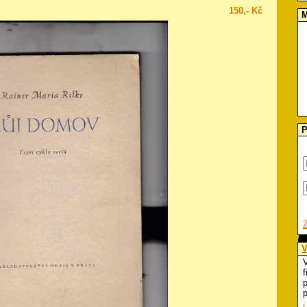
150,- Kč
M
P
V
V
f
p
p