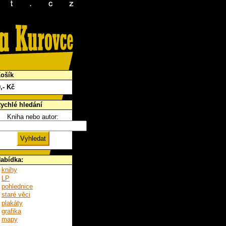
ošík
0
,- Kč
ychlé hledání
Kniha nebo autor:
abídka:
knihy
LP
pohlednice
staré věci
plakáty
grafika
mapy