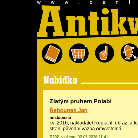
Zlatým pruhem Polabí
Řehounek Jan
místopisné
r.v. 2016, nakladatel Regia, il.
obraz. a f
stran, původní vazba omyvatelná
D202
, vloženo: 02.05.2026 11:41