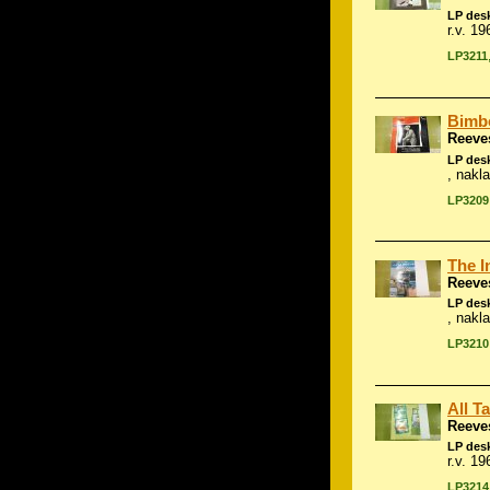
LP des
r.v. 1
LP3211
Bimb
Reeve
LP des
, nakl
LP3209
The I
Reeve
LP des
, nakl
LP3210
All T
Reeve
LP des
r.v. 1
LP3214