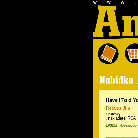
Have I Told Y
Reeves Jim
LP desky
, nakladatel RCA
LP3219
, vloženo: 05