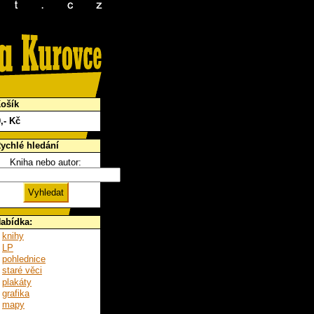
ošík
0
,- Kč
ychlé hledání
Kniha nebo autor:
abídka:
knihy
LP
pohlednice
staré věci
plakáty
grafika
mapy