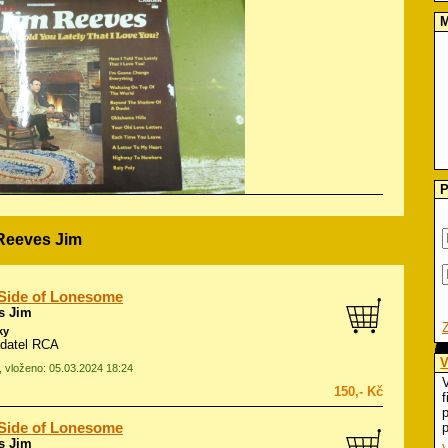
M
P
 Reeves Jim
Side of Lonesome
s Jim
ky
adatel RCA
V
, vloženo: 05.03.2024 18:24
V
150,- Kč
f
p
Side of Lonesome
p
s Jim