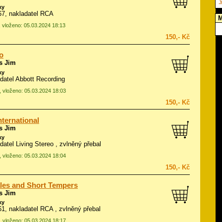
V
ky
967, nakladatel RCA
M
, vloženo: 05.03.2024 18:13
150,- Kč
o
s Jim
ky
adatel Abbott Recording
, vloženo: 05.03.2024 18:03
150,- Kč
nternational
s Jim
ky
adatel Living Stereo , zvlněný přebal
, vloženo: 05.03.2024 18:04
150,- Kč
ales and Short Tempers
s Jim
ky
961, nakladatel RCA , zvlněný přebal
, vloženo: 05.03.2024 18:17