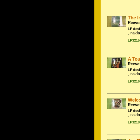
The I
Reeve
LP des
, nakl
LP3215
A Tou
Reeve
LP des
, nakl
LP3216
Welc
Reeve
LP des
, nakl
LP3218