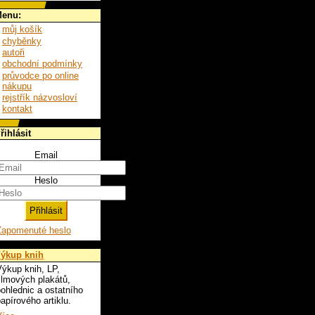
enu:
můj košík
chyběnky
autoři
obchodní podmínky
průvodce po online
nákupu
rejstřík názvosloví
kontakt
řihlásit
Email
Heslo
Zapomenuté heslo
ýkup knih
ýkup knih, LP,
ilmových plakátů,
ohlednic a ostatního
apírového artiklu.