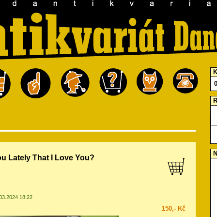
K
R
N
ou Lately That I Love You?
.03.2024 18:22
150,- Kč