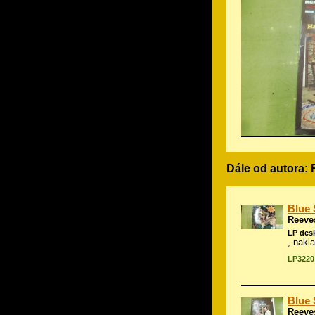
Dále od autora:
Blue 
Reeve
LP des
, nakl
LP3220
Blue 
Reeve