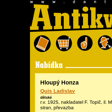
Hloupý Honza
Quis Ladislav
dětské
r.v. 1925, nakladatel F. Topič, il.
M
stran, převazba