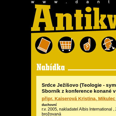
Srdce Ježíšovo (Teologie - symb
Sborník z konference konané v
připr. Kaiserová Kristina, Mikulec
duchovní
r.v. 2005, nakladatel Albis International ,
brožovaná