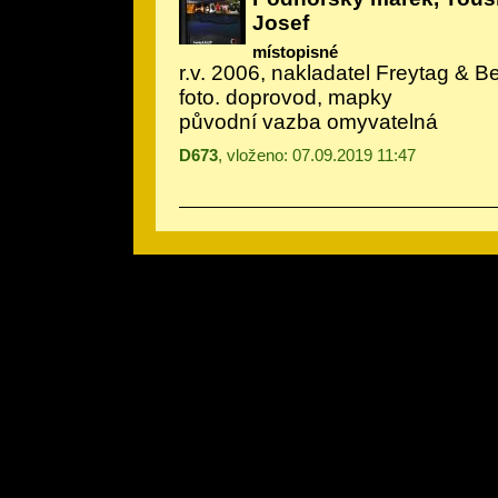
Josef
místopisné
r.v. 2006, nakladatel Freytag & Be
foto. doprovod, mapky
původní vazba omyvatelná
D673
, vloženo: 07.09.2019 11:47