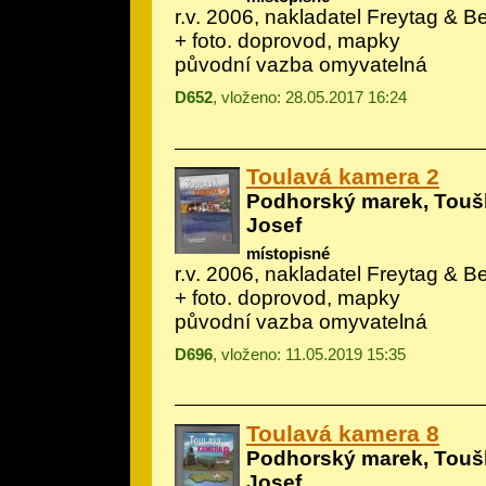
r.v. 2006, nakladatel Freytag & Ber
+ foto. doprovod, mapky
původní vazba omyvatelná
D652
, vloženo: 28.05.2017 16:24
Toulavá kamera 2
Podhorský marek, Toušl
Josef
místopisné
r.v. 2006, nakladatel Freytag & Ber
+ foto. doprovod, mapky
původní vazba omyvatelná
D696
, vloženo: 11.05.2019 15:35
Toulavá kamera 8
Podhorský marek, Toušl
Josef