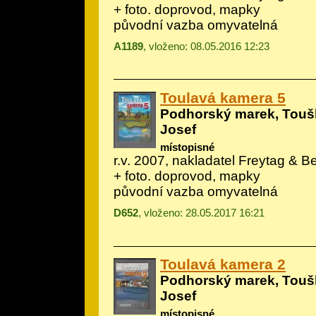
+ foto. doprovod, mapky
původní vazba omyvatelná
A1189
, vloženo: 08.05.2016 12:23
Toulavá kamera 5
Podhorský marek, Toušl
Josef
místopisné
r.v. 2007, nakladatel Freytag & Ber
+ foto. doprovod, mapky
původní vazba omyvatelná
D652
, vloženo: 28.05.2017 16:21
Toulavá kamera 2
Podhorský marek, Toušl
Josef
místopisné