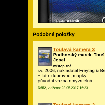
Podobné položky
Toulavá kamera 3
Podhorský marek, Toušl
Josef
místopisné
r.v. 2006, nakladatel Freytag & Ber
+ foto. doprovod, mapky
původní vazba omyvatelná
D652
, vloženo: 28.05.2017 16:23
Toulavá kamera 3