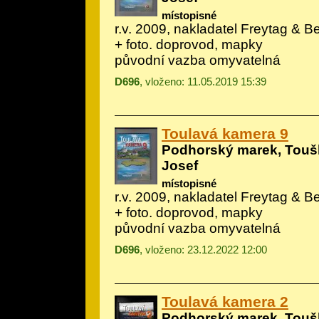
místopisné
r.v. 2009, nakladatel Freytag & Ber
+ foto. doprovod, mapky
původní vazba omyvatelná
D696
, vloženo: 11.05.2019 15:39
Toulavá kamera 9
Podhorský marek, Toušl
Josef
místopisné
r.v. 2009, nakladatel Freytag & Ber
+ foto. doprovod, mapky
původní vazba omyvatelná
D696
, vloženo: 23.12.2022 12:00
Toulavá kamera 2
Podhorský marek, Toušl