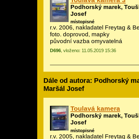
Podhorský marek, Toušl
Josef
místopisné
r.v. 2006, nakladatel Freytag & Be
foto. doprovod, mapky
původní vazba omyvatelná
D696
, vloženo: 11.05.2019 15:36
Dále od autora: Podhorský ma
Maršál Josef
Toulavá kamera
Podhorský marek, Toušl
Josef
místopisné
r.v. 2005, nakladatel Freytag & Ber