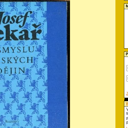
M
P
V
V
f
p
p