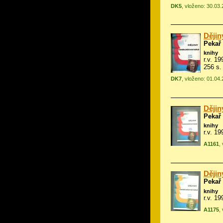
DK5
, vloženo: 30.03
Dějin
Pekař
knihy
r.v. 19
256 s.
DK7
, vloženo: 01.04
Dějin
Pekař
knihy
r.v. 1
A1161
,
Dějin
Pekař
knihy
r.v. 1
A1175
,