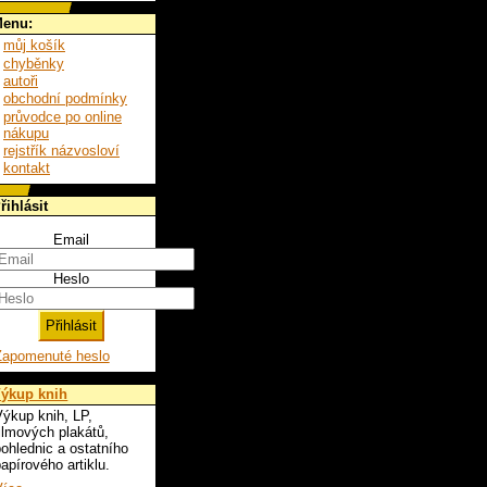
enu:
můj košík
chyběnky
autoři
obchodní podmínky
průvodce po online
nákupu
rejstřík názvosloví
kontakt
řihlásit
Email
Heslo
Zapomenuté heslo
ýkup knih
ýkup knih, LP,
ilmových plakátů,
ohlednic a ostatního
apírového artiklu.