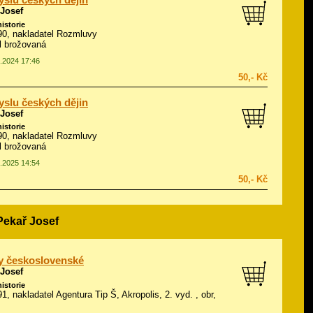
slu českých dějin
 Josef
historie
990, nakladatel Rozmluvy
ál brožovaná
2.2024 17:46
50,- Kč
slu českých dějin
 Josef
historie
990, nakladatel Rozmluvy
ál brožovaná
4.2025 14:54
50,- Kč
Pekař Josef
y československé
 Josef
historie
91, nakladatel Agentura Tip Š, Akropolis, 2. vyd. , obr,