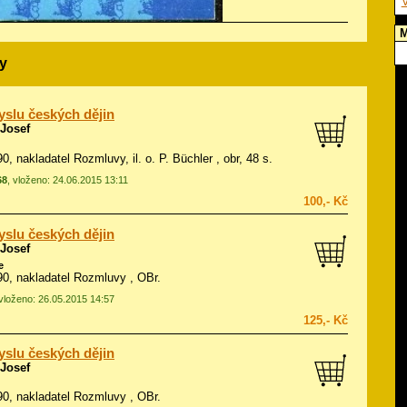
V
M
y
slu českých dějin
 Josef
990, nakladatel Rozmluvy, il.
o. P. Büchler
, obr, 48 s.
68
, vloženo: 24.06.2015 13:11
100,- Kč
slu českých dějin
 Josef
e
990, nakladatel Rozmluvy , OBr.
 vloženo: 26.05.2015 14:57
125,- Kč
slu českých dějin
 Josef
990, nakladatel Rozmluvy , OBr.