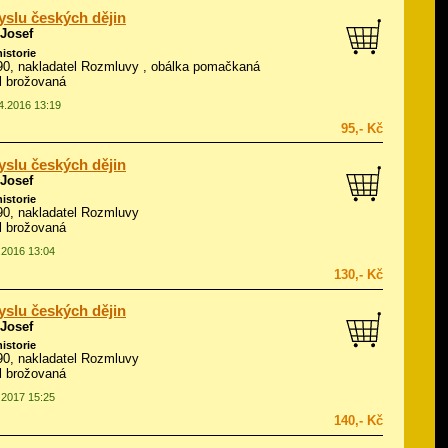
slu českých dějin
 Josef
historie
990, nakladatel Rozmluvy , obálka pomačkaná
ál brožovaná
04.2016 13:19
95,- Kč
slu českých dějin
 Josef
historie
990, nakladatel Rozmluvy
ál brožovaná
0.2016 13:04
130,- Kč
slu českých dějin
 Josef
historie
990, nakladatel Rozmluvy
ál brožovaná
3.2017 15:25
140,- Kč