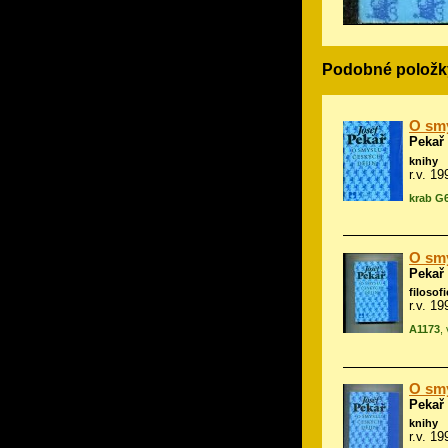
Podobné položk
O smy
Pekař
knihy
r.v. 1
krab G
O smy
Pekař
filosofi
r.v. 1
A1173
,
O smy
Pekař
knihy
r.v. 1