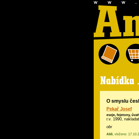
O smyslu čes
Pekař Josef
eseje, fejetony, úva
r.v. 1990, naklad
obr
A66
, vloženo: 17.10.