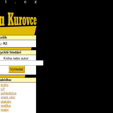
ošík
0
,- Kč
ychlé hledání
Kniha nebo autor:
abídka:
knihy
LP
pohlednice
staré věci
plakáty
grafika
mapy