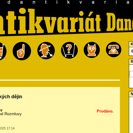
K
R
N
kých dějin
hy
Prodáno.
atel Rozmluvy
2025 17:14