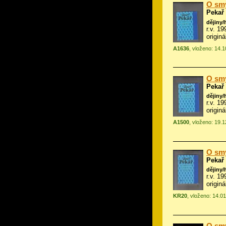
O smy
Pekař
dějiny/
r.v. 1
origin
A1636
, vloženo: 14.
O smy
Pekař
dějiny/
r.v. 1
origin
A1500
, vloženo: 19.
O smy
Pekař
dějiny/
r.v. 1
origin
KR20
, vloženo: 14.0