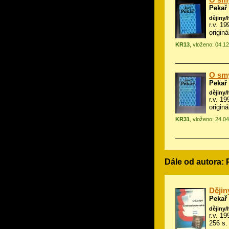
O smy
Pekař
dějiny/
r.v. 1
origin
KR13
, vloženo: 04.1
O smy
Pekař
dějiny/
r.v. 1
origin
KR31
, vloženo: 24.0
Dále od autora: 
Dějin
Pekař
dějiny/
r.v. 19
256 s.