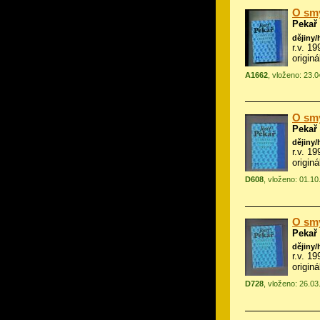
O smy
Pekař
dějiny/
r.v. 1
origin
A1662
, vloženo: 23.
O smy
Pekař
dějiny/
r.v. 1
origin
D608
, vloženo: 01.1
O smy
Pekař
dějiny/
r.v. 1
origin
D728
, vloženo: 26.0