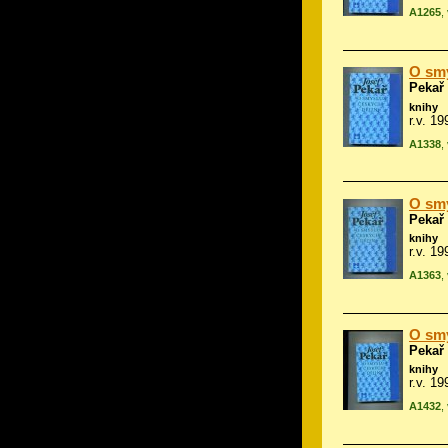
A1265
,
O smy
Pekař
knihy
r.v. 1
A1338
,
O smy
Pekař
knihy
r.v. 1
A1363
,
O smy
Pekař
knihy
r.v. 1
A1432
,