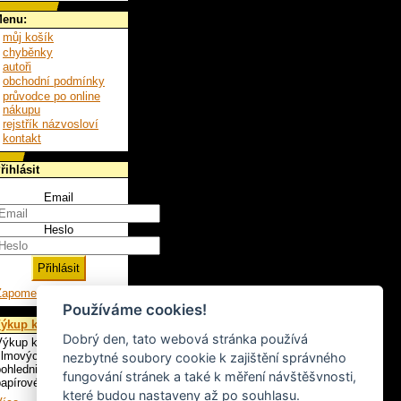
enu:
můj košík
chyběnky
autoři
obchodní podmínky
průvodce po online
nákupu
rejstřík názvosloví
kontakt
řihlásit
Email
Heslo
Zapomenuté heslo
Používáme cookies!
ýkup knih
Dobrý den, tato webová stránka používá
ýkup knih, LP,
ilmových plakátů,
nezbytné soubory cookie k zajištění správného
ohlednic a ostatního
fungování stránek a také k měření návštěšvnosti,
apírového artiklu.
které budou nastaveny až po souhlasu.