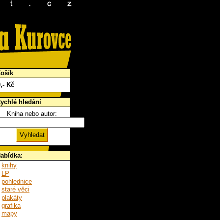
ošík
0
,- Kč
ychlé hledání
Kniha nebo autor:
abídka:
knihy
LP
pohlednice
staré věci
plakáty
grafika
mapy