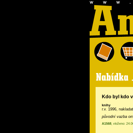
Kdo byl kdo v
knihy
r.v. 1996, nakladate
původní vazba omy
A1568
, vloženo: 24.