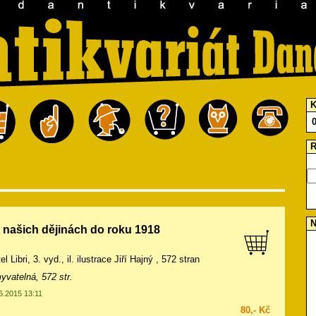
K
R
N
 našich dějinách do roku 1918
l Libri, 3. vyd., il.
ilustrace Jiří Hajný
, 572 stran
vatelná, 572 str.
06.2015 13:11
80,- Kč