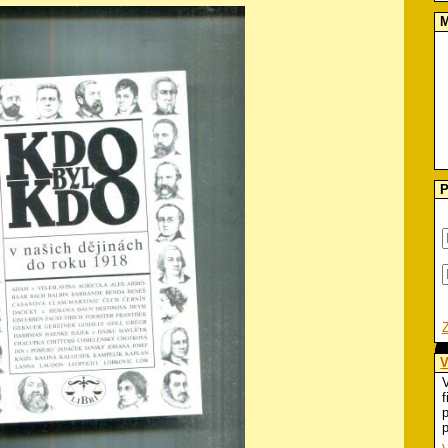
M
P
V
V
f
p
p