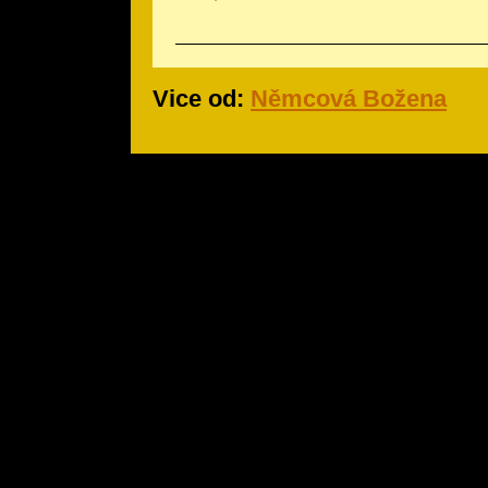
Vice od:
Němcová Božena