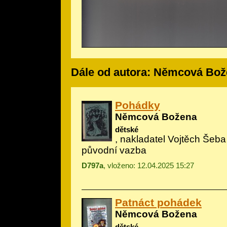
Dále od autora: Němcová Bo
Pohádky
Němcová Božena
dětské
, nakladatel Vojtěch Šeba 
původní vazba
D797a
, vloženo: 12.04.2025 15:27
Patnáct pohádek
Němcová Božena
dětské