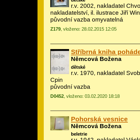
r.v. 2002, nakladatel Chv
nakladatelství, il.
ilustrace Jiří Wi
původní vazba omyvatelná
Z179
, vloženo: 28.02.2015 12:05
Stříbrná kniha pohád
Němcová Božena
dětské
r.v. 1970, nakladatel Svob
Cpin
původní vazba
D0452
, vloženo: 03.02.2020 18:18
Pohorská vesnice
Němcová Božena
beletrie
r.v. 1942, nakladatel Václa