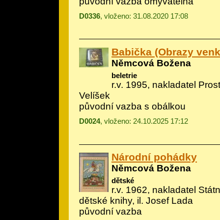
původní vazba omyvatelná
D0336
, vloženo: 31.08.2020 17:08
Babička (Obrazy venk
Němcová Božena
beletrie
r.v. 1995, nakladatel Prosto
Velíšek
původní vazba s obálkou
D0024
, vloženo: 24.10.2025 17:12
Národní pohádky
Němcová Božena
dětské
r.v. 1962, nakladatel Státn
dětské knihy, il.
Josef Lada
původní vazba