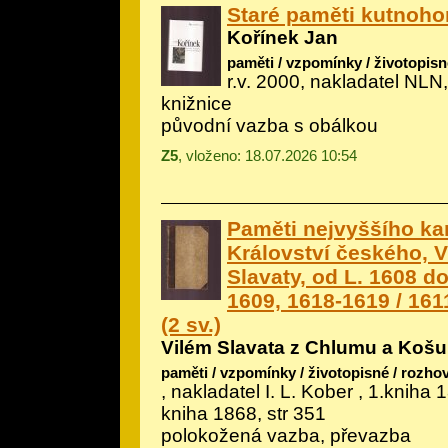
Staré paměti kutnoho
Kořínek Jan
paměti / vzpomínky / životopisn
r.v. 2000, nakladatel NLN
knižnice
původní vazba s obálkou
Z5
, vloženo: 18.07.2026 10:54
Paměti nejvyššího ka
Království českého, 
Slavaty, od L. 1608 do 
1609, 1618-1619 / 161
(2 sv.)
Vilém Slavata z Chlumu a Koš
paměti / vzpomínky / životopisné / rozho
, nakladatel I. L. Kober , 1.kniha 
kniha 1868, str 351
polokožená vazba, převazba