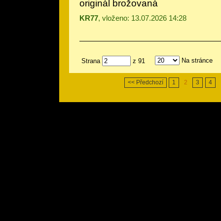
originál brožovaná
KR77
, vloženo: 13.07.2026 14:28
Na stránce
Strana
z 91
<< Předchozí
1
2
3
4