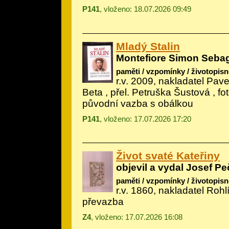
P141
, vloženo: 18.07.2026 09:49
Mladý Stalin
Montefiore Simon Seba
paměti / vzpomínky / životopisn
r.v. 2009, nakladatel Pav
Beta , přel. Petruška Šustová , f
původní vazba s obálkou
P141
, vloženo: 17.07.2026 17:20
Život svaté Kateřiny
objevil a vydal Josef Pe
paměti / vzpomínky / životopisn
r.v. 1860, nakladatel Roh
převazba
Z4
, vloženo: 17.07.2026 16:08