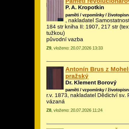
Paměti revolucionářovy 
P. A. Kropotkin
paměti / vzpomínky / životopisn
, nakladatel Samostatnost 
184 str kniha II: 1907, 217 str (te
tužkou)
původní vazba
Z9
, vloženo: 20.07.2026 13:33
Antonín Brus z Mohel
pražský
Dr. Klement Borový
paměti / vzpomínky / životopisn
r.v. 1873, nakladatel Dědictví sv.
vázaná
Z8
, vloženo: 20.07.2026 11:24