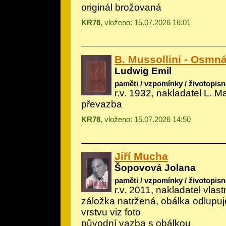
originál brožovaná
KR78
, vloženo: 15.07.2026 16:01
B. Mussollini - Osmn
Ludwig Emil
paměti / vzpomínky / životopisn
r.v. 1932, nakladatel L. 
převazba
KR78
, vloženo: 15.07.2026 14:50
Jiří Mucha
Šopovová Jolana
paměti / vzpomínky / životopisn
r.v. 2011, nakladatel vlast
záložka natržená, obálka odlupu
vrstvu viz foto
původní vazba s obálkou