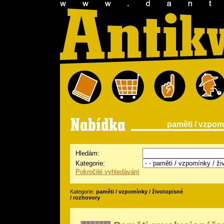
paměti / vzpom
Hledám:
Kategorie:
Pokročilé vyhledávání
Kategorie:
paměti / vzpomínky / životopisné
/ rozhovory