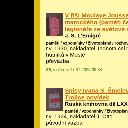
V říši Moulaye Jousse
marockého (paměti č
legionáře ze světové 
J. S. L'Emigré
paměti / vzpomínky / životopisné / rozho
r.v. 1930, nakladatel Jednota čsl.
hutníků v Mostě
převazba
Z3
, vloženo: 17.07.2026 09:34
Spisy Ivana S. Šmelev
Trojice povídek
Ruská knihovna díl LXX
paměti / vzpomínky / životopisn
r.v. 1924, nakladatel J. Otto
původní vazba