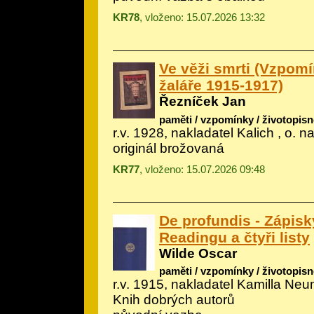
KR78
, vloženo: 15.07.2026 13:32
Ve věži smrti (Vzpom
žaláře 1915-1917)
Řezníček Jan
paměti / vzpomínky / životopisn
r.v. 1928, nakladatel Kalich , o. n
originál brožovaná
KR77
, vloženo: 15.07.2026 09:48
De profundis - Zápisk
Readingu a čtyři listy
Wilde Oscar
paměti / vzpomínky / životopisn
r.v. 1915, nakladatel Kamilla Ne
Knih dobrých autorů