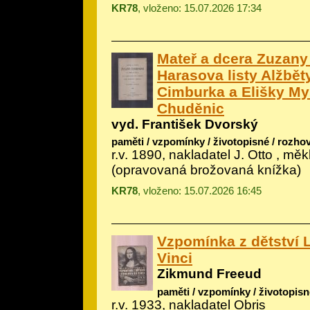
KR78
, vloženo: 15.07.2026 17:34
Mateř a dcera Zuzany
Harasova listy Alžbě
Cimburka a Elišky My
Chuděnic
vyd. František Dvorský
paměti / vzpomínky / životopisné / rozho
r.v. 1890, nakladatel J. Otto , m
(opravovaná brožovaná knížka)
KR78
, vloženo: 15.07.2026 16:45
Vzpomínka z dětství 
Vinci
Zikmund Freeud
paměti / vzpomínky / životopisn
r.v. 1933, nakladatel Obris