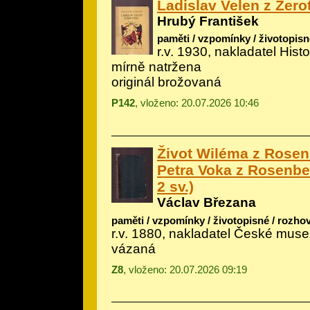
Ladislav Velen z Žero
Hrubý František
paměti / vzpomínky / životopisn
r.v. 1930, nakladatel Histo
mírně natržena
originál brožovaná
P142
, vloženo: 20.07.2026 10:46
Život Wiléma z Rosenb
Petra Voka z Rosenberk
2 sv.)
Václav Březana
paměti / vzpomínky / životopisné / rozho
r.v. 1880, nakladatel České mus
vázaná
Z8
, vloženo: 20.07.2026 09:19