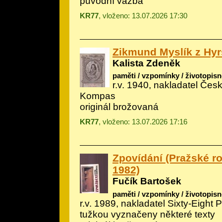
původní vazba
KR77
, vloženo: 13.07.2026 17:30
Zikmund Myslík z Hy
Kalista Zdeněk
paměti / vzpomínky / životopisn
r.v. 1940, nakladatel Če
Kompas
originál brožovaná
KR77
, vloženo: 13.07.2026 17:16
Zpovídání (Pražské r
1982)
Fučík Bartošek
paměti / vzpomínky / životopisn
r.v. 1989, nakladatel Sixty-Eight P
tužkou vyznačeny některé texty