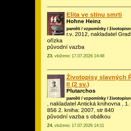
Elita ve stínu smrti
Hohne Heinz
paměti / vzpomínky / životopisn
r.v. 2012, nakladatel Grad
ořízka
původní vazba
Z3
, vloženo: 17.07.2026 14:48
Životopisy slavných 
II (2 sv.)
Plutarchos
paměti / vzpomínky / životopisn
, nakladatel Antická knihovna , 1.
856 2. kniha: 2007, str 840
původní vazba s obálkou
Z4
, vloženo: 17.07.2026 14:11