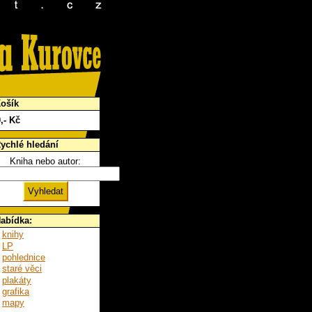
ošík
0
,- Kč
ychlé hledání
Kniha nebo autor:
abídka:
knihy
LP
pohlednice
staré věci
plakáty
grafika
mapy