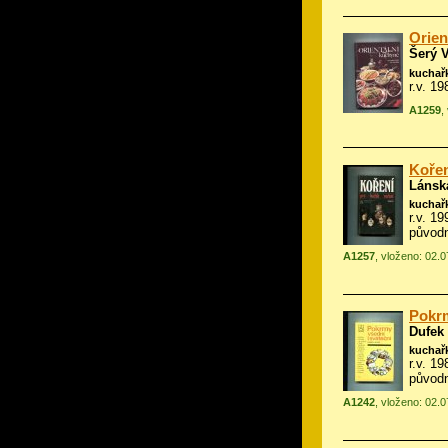
Orien
Šerý V
kuchař
r.v. 1
A1259
,
Kořen
Lánsk
kuchař
r.v. 1
původ
A1257
, vloženo: 02.
Pokrm
Dufek
kuchař
r.v. 19
původn
A1242
, vloženo: 02.