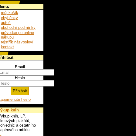
enu:
můj košík
chyběnky
autoři
obchodní podmínky
průvodce po online
nákupu
rejstřík názvosloví
kontakt
řihlásit
Email
Heslo
Zapomenuté heslo
ýkup knih
ýkup knih, LP,
ilmových plakátů,
ohlednic a ostatního
apírového artiklu.