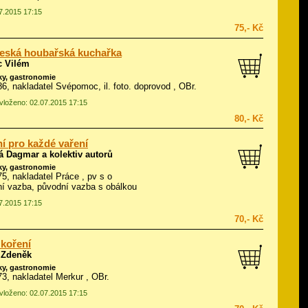
07.2015 17:15
75,- Kč
eská houbařská kuchařka
c Vilém
ky, gastronomie
986, nakladatel Svépomoc, il.
foto. doprovod
, OBr.
 vloženo: 02.07.2015 17:15
80,- Kč
í pro každé vaření
á Dagmar a kolektiv autorů
ky, gastronomie
975, nakladatel Práce , pv s o
í vazba, původní vazba s obálkou
07.2015 17:15
70,- Kč
koření
 Zdeněk
ky, gastronomie
973, nakladatel Merkur , OBr.
 vloženo: 02.07.2015 17:15