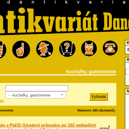
K
R
kuchařky, gastronomie
N
- - kuchařky, gastronomie
ání
stronomie
Nalezeno 160 záznam(ů).
n v Paříži (Ucelený průvodce po 102 nejlepších