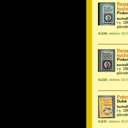
Recep
kucha
Pinko
kuchař
r.v. 1
původn
A1240
, vloženo: 02.
Recep
kucha
Pinko
kuchař
r.v. 1
původn
A1225
, vloženo: 02.
Pokrm
Dufek
kuchař
r.v. 1
původn
A1197
, vloženo: 02.