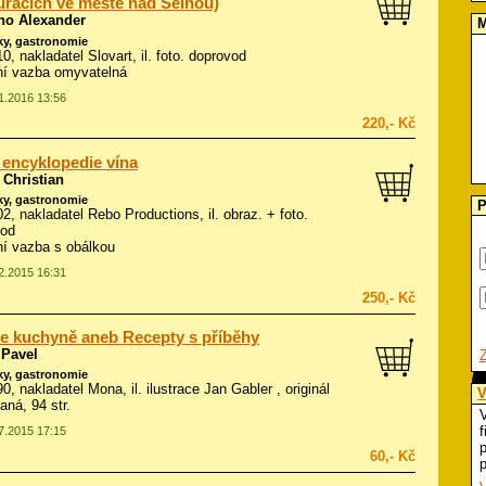
uracích ve městě nad Seinou)
no Alexander
M
ky, gastronomie
10, nakladatel Slovart, il.
foto. doprovod
í vazba omyvatelná
01.2016 13:56
220,- Kč
 encyklopedie vína
 Christian
ky, gastronomie
P
002, nakladatel Rebo Productions, il.
obraz. + foto.
vod
í vazba s obálkou
12.2015 16:31
250,- Kč
e kuchyně aneb Recepty s příběhy
 Pavel
ky, gastronomie
990, nakladatel Mona, il.
ilustrace Jan Gabler
, originál
V
aná, 94 str.
V
f
07.2015 17:15
p
60,- Kč
p