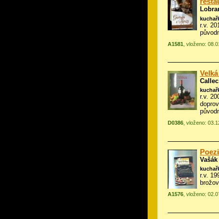
resta
Lobra
kuchař
r.v. 20
původn
A1581
, vloženo: 08.
Velká
Callec
kuchař
r.v. 2
dopro
původn
D0386
, vloženo: 03.
Poezi
Vašák
kuchař
r.v. 1
brožov
A1576
, vloženo: 02.