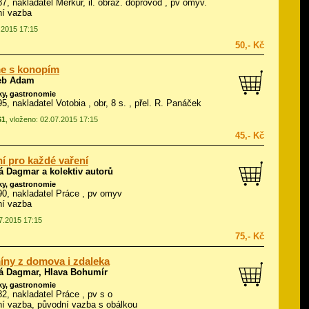
87, nakladatel Merkur, il.
obraz. doprovod
, pv omyv.
ní vazba
7.2015 17:15
50,- Kč
me s konopím
ieb Adam
ky, gastronomie
95, nakladatel Votobia , obr, 8 s. , přel. R. Panáček
61
, vloženo: 02.07.2015 17:15
45,- Kč
í pro každé vaření
á Dagmar a kolektiv autorů
ky, gastronomie
990, nakladatel Práce , pv omyv
ní vazba
07.2015 17:15
75,- Kč
íny z domova i zdaleka
á Dagmar, Hlava Bohumír
ky, gastronomie
982, nakladatel Práce , pv s o
í vazba, původní vazba s obálkou