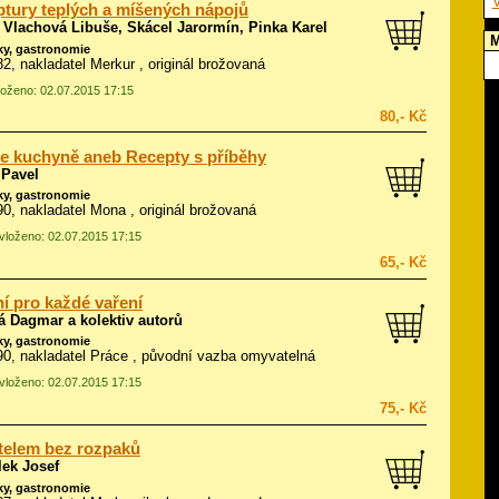
V
tury teplých a míšených nápojů
 Vlachová Libuše, Skácel Jarormín, Pinka Karel
M
ky, gastronomie
982, nakladatel Merkur , originál brožovaná
vloženo: 02.07.2015 17:15
80,- Kč
e kuchyně aneb Recepty s příběhy
 Pavel
ky, gastronomie
990, nakladatel Mona , originál brožovaná
 vloženo: 02.07.2015 17:15
65,- Kč
í pro každé vaření
á Dagmar a kolektiv autorů
ky, gastronomie
990, nakladatel Práce , původní vazba omyvatelná
 vloženo: 02.07.2015 17:15
75,- Kč
telem bez rozpaků
lek Josef
ky, gastronomie