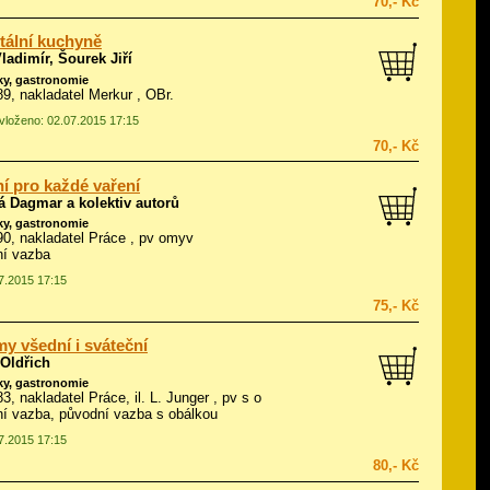
70,- Kč
tální kuchyně
ladimír, Šourek Jiří
ky, gastronomie
989, nakladatel Merkur , OBr.
 vloženo: 02.07.2015 17:15
70,- Kč
í pro každé vaření
á Dagmar a kolektiv autorů
ky, gastronomie
990, nakladatel Práce , pv omyv
ní vazba
07.2015 17:15
75,- Kč
y všední i sváteční
 Oldřich
ky, gastronomie
83, nakladatel Práce, il.
L. Junger
, pv s o
í vazba, původní vazba s obálkou
07.2015 17:15
80,- Kč