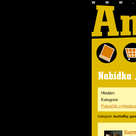
Hledám:
Kategorie:
Pokročilé vyhledáv
Kategorie:
kuchařky, ga
Gurmá