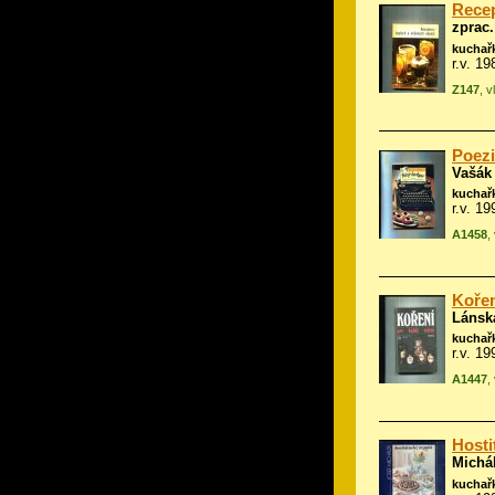
Recep
zprac.
kuchař
r.v. 1
Z147
, 
Poezi
Vašák
kuchař
r.v. 1
A1458
,
Kořen
Lánsk
kuchař
r.v. 1
A1447
,
Hosti
Michá
kuchař