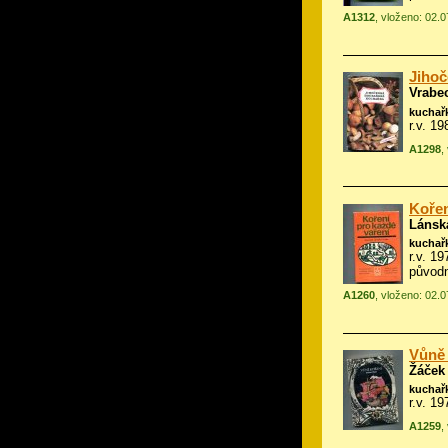
A1312
, vloženo: 02.
Jihoč
Vrabe
kuchař
r.v. 1
A1298
,
Kořen
Lánsk
kuchař
r.v. 1
původn
A1260
, vloženo: 02.
Vůně 
Žáček
kuchař
r.v. 1
A1259
,