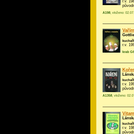
r.v. 19
původ
A198
, vloženo: 02.0
Vaří
Gottl
kuchař
r.v. 19
krab G
Kořen
Lánsk
kuchař
r.v. 1
původ
A1358
, vloženo: 02.
Vitam
Lánsk
kuchař
r.v. 1
původn