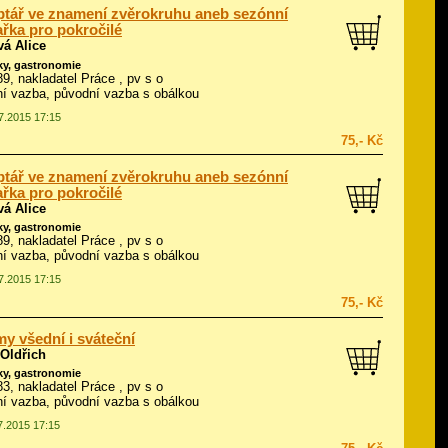
tář ve znamení zvěrokruhu aneb sezónní
řka pro pokročilé
vá Alice
ky, gastronomie
989, nakladatel Práce , pv s o
í vazba, původní vazba s obálkou
07.2015 17:15
75,- Kč
tář ve znamení zvěrokruhu aneb sezónní
řka pro pokročilé
vá Alice
ky, gastronomie
989, nakladatel Práce , pv s o
í vazba, původní vazba s obálkou
07.2015 17:15
75,- Kč
y všední i sváteční
 Oldřich
ky, gastronomie
983, nakladatel Práce , pv s o
í vazba, původní vazba s obálkou
07.2015 17:15