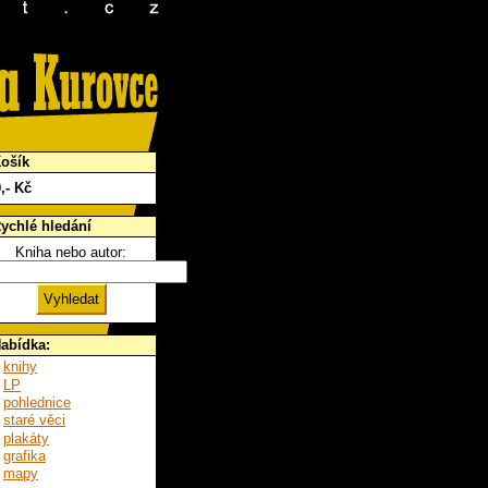
ošík
0
,- Kč
ychlé hledání
Kniha nebo autor:
abídka:
knihy
LP
pohlednice
staré věci
plakáty
grafika
mapy