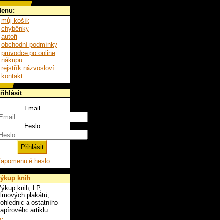
enu:
můj košík
chyběnky
autoři
obchodní podmínky
průvodce po online
nákupu
rejstřík názvosloví
kontakt
řihlásit
Email
Heslo
Zapomenuté heslo
ýkup knih
ýkup knih, LP,
ilmových plakátů,
ohlednic a ostatního
apírového artiklu.