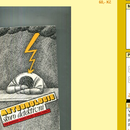
60,- Kč
M
P
V
V
f
p
p