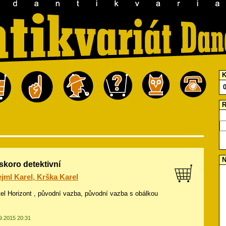
K
R
N
skoro detektivní
jml Karel, Krška Karel
atel Horizont , původní vazba, původní vazba s obálkou
09.2015 20:31