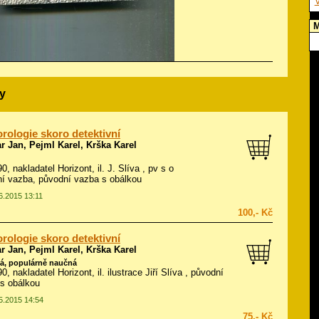
V
M
y
rologie skoro detektivní
 Jan, Pejml Karel, Krška Karel
90, nakladatel Horizont, il.
J. Slíva
, pv s o
í vazba, původní vazba s obálkou
06.2015 13:11
100,- Kč
rologie skoro detektivní
 Jan, Pejml Karel, Krška Karel
á, populárně naučná
90, nakladatel Horizont, il.
ilustrace Jiří Slíva
, původní
s obálkou
05.2015 14:54
75,- Kč