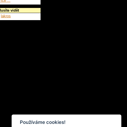
íce ...
usíte vidět
lakros
Používáme cookies!