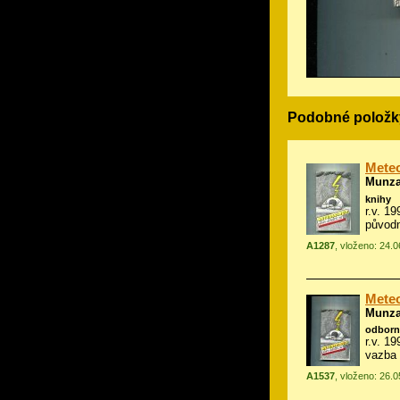
Podobné položk
Meteo
Munzar
knihy
r.v. 19
původn
A1287
, vloženo: 24.
Meteo
Munzar
odborn
r.v. 19
vazba 
A1537
, vloženo: 26.