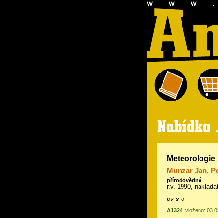
Meteorologie 
Munzar Jan, Pe
přírodovědné
r.v. 1990, naklad
pv s o
A1324
, vloženo: 03.